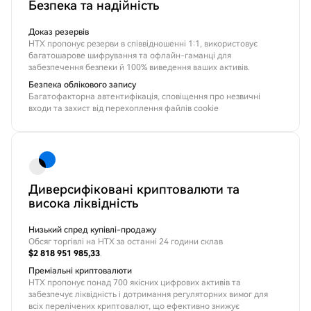
Безпека та надійність
Доказ резервів
HTX пропонує резерви в співвідношенні 1:1, використовує
багатошарове шифрування та офлайн-гаманці для
забезпечення безпеки й 100% виведення ваших активів.
Безпека облікового запису
Багатофакторна автентифікація, сповіщення про незвичні
входи та захист від перехоплення файлів cookie
Диверсифіковані криптовалюти та
висока ліквідність
Низький спред купівлі-продажу
Обсяг торгівлі на HTX за останні 24 години склав
$2 818 951 985,33
.
Преміальні криптовалюти
HTX пропонує понад 700 якісних цифрових активів та
забезпечує ліквідність і дотримання регуляторних вимог для
всіх перелічених криптовалют, що ефективно знижує