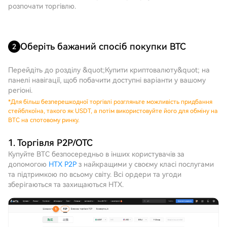
розпочати торгівлю.
Оберіть бажаний спосіб покупки BTC
2
Перейдіть до розділу &quot;Купити криптовалюту&quot; на
панелі навігації, щоб побачити доступні варіанти у вашому
регіоні.
*
Для більш безперешкодної торгівлі розгляньте можливість придбання
стейблкоїна, такого як USDT, а потім використовуйте його для обміну на
BTC на спотовому ринку.
1. Торгівля P2P/OTC
Купуйте BTC безпосередньо в інших користувачів за
допомогою
HTX P2P
з найкращими у своєму класі послугами
та підтримкою по всьому світу. Всі ордери та угоди
зберігаються та захищаються HTX.