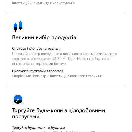
інвестиційні ризики для користувачів.
Великий вибір продуктів
Спотова і ф'ючерсна торгівля
Широкий спектр послуг, включно зі спотовою і маржинальною
торгівлею, ф'ючерсами USDT-M і Coin-M, копітрейдингом,
опціонами та торговими ботами.
Високоприбутковий заробіток
Simple Earn, Регулярні інвестиції, SmartEarn і стейкінг.
Торгуйте будь-коли з цілодобовими
послугами
Торгуйте будь-коли та будь-де