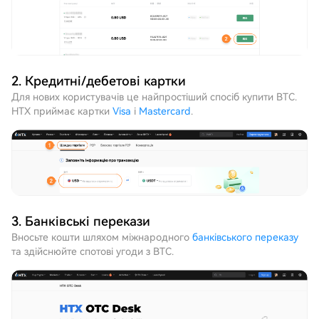
2. Кредитні/дебетові картки
Для нових користувачів це найпростіший спосіб купити BTC.
HTX приймає картки
Visa
і
Mastercard
.
3. Банківські перекази
Вносьте кошти шляхом міжнародного
банківського переказу
та здійснюйте спотові угоди з BTC.