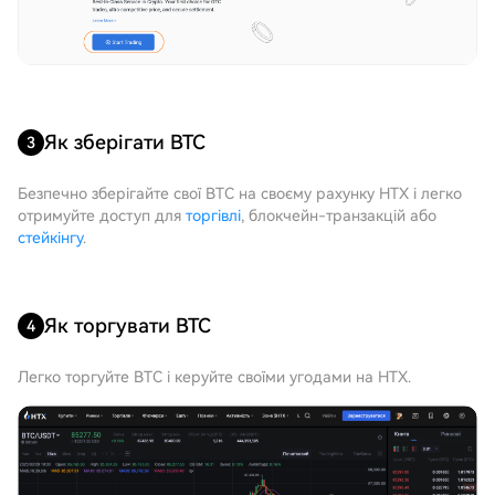
Як зберігати BTC
3
Безпечно зберігайте свої BTC на своєму рахунку HTX і легко
отримуйте доступ для
торгівлі
, блокчейн-транзакцій або
стейкінгу
.
Як торгувати BTC
4
Легко торгуйте BTC і керуйте своїми угодами на HTX.