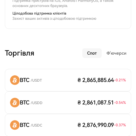
Підтримка пристроїв на iOS, Android і HarmonyOS, а також
основних десктопних браузерів.
Цілодобова підтримка клієнтів
Захист ваших активів з цілодобовою підтримкою
Торгівля
Спот
Ф'ючерси
BTC
₴ 2,865,885.64
-0.21
%
/
USDT
BTC
₴ 2,861,087.51
-0.54
%
/
USDD
BTC
₴ 2,876,990.09
-0.37
%
/
USDC