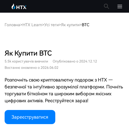
Головна
>
HTX Learn
>
Усі теги
>
Як купити
>
BTC
Як Купити BTC
5.5k користувачів вивчили
Опубліковано о 2024.12.12
Востаннє оновлено о 2026.06.02
Розпочніть свою криптовалютну подорож з HTX —
безпечної та інтуїтивно зрозумілої платформи. Почніть
торгувати біткоїном та широким вибором якісних
цифрових активів. Реєструйтеся зараз!
Зареєструватися