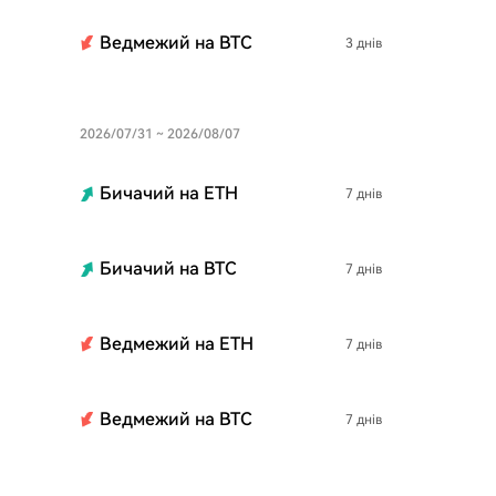
Ведмежий на BTC
3 днів
2026/07/31 ~ 2026/08/07
Бичачий на ETH
7 днів
Бичачий на BTC
7 днів
Ведмежий на ETH
7 днів
Ведмежий на BTC
7 днів