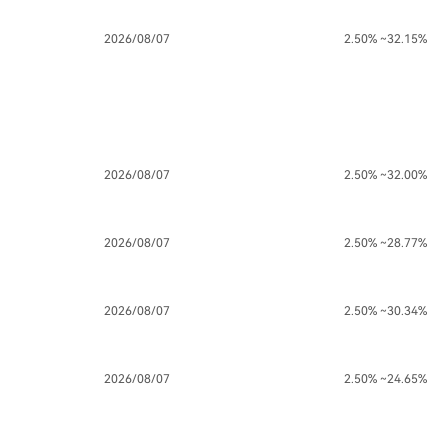
2026/08/07
2.50% ~32.15%
2026/08/07
2.50% ~32.00%
2026/08/07
2.50% ~28.77%
2026/08/07
2.50% ~30.34%
2026/08/07
2.50% ~24.65%