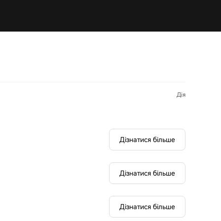
Дія
Дізнатися більше
Дізнатися більше
Дізнатися більше