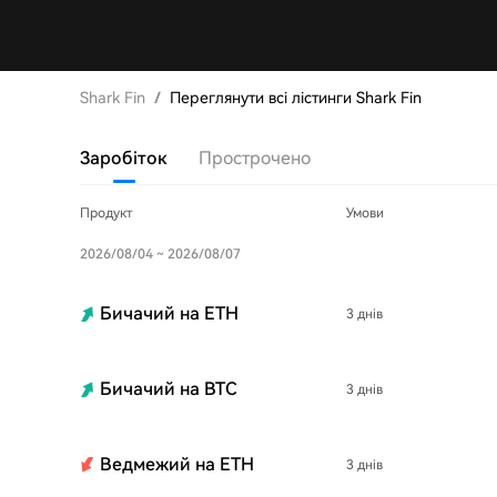
Shark Fin
/
Переглянути всі лістинги Shark Fin
Заробіток
Прострочено
Продукт
Умови
2026/08/04 ~ 2026/08/07
Бичачий на ETH
3 днів
Бичачий на BTC
3 днів
Ведмежий на ETH
3 днів