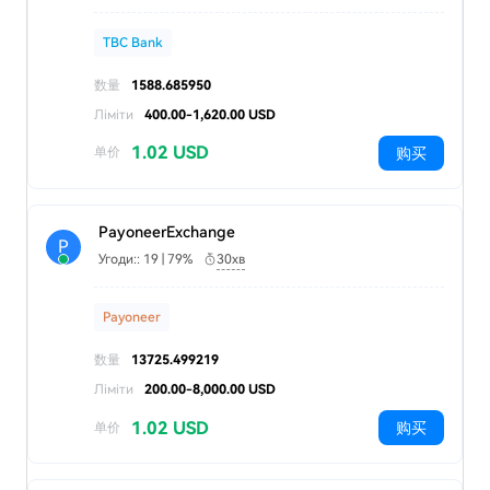
TBC Bank
数量
1588.685950
Ліміти
400.00-1,620.00 USD
1.02 USD
购买
单价
PayoneerExchange
P
Угоди:: 19 | 79%
30хв
Payoneer
数量
13725.499219
Ліміти
200.00-8,000.00 USD
1.02 USD
购买
单价