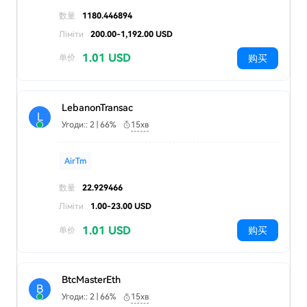
数量
1180.446894
Ліміти
200.00-1,192.00 USD
1.01 USD
购买
单价
LebanonTransac
L
Угоди:: 2 | 66%
15хв
AirTm
数量
22.929466
Ліміти
1.00-23.00 USD
1.01 USD
购买
单价
BtcMasterEth
B
Угоди:: 2 | 66%
15хв