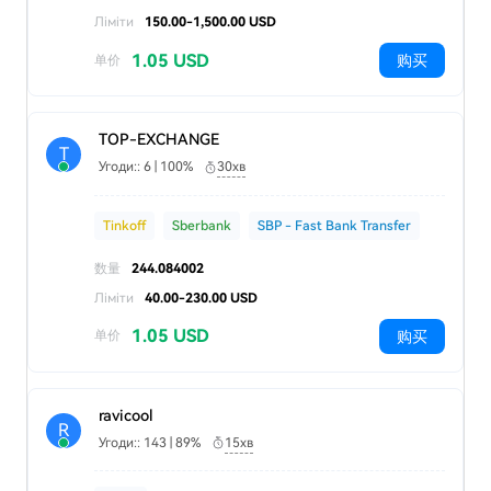
Ліміти
150.00-1,500.00 USD
1.05 USD
购买
单价
TOP-EXCHANGE
T
Угоди:: 6 | 100%
30хв
Tinkoff
Sberbank
SBP - Fast Bank Transfer
数量
244.084002
Ліміти
40.00-230.00 USD
1.05 USD
购买
单价
ravicool
R
Угоди:: 143 | 89%
15хв