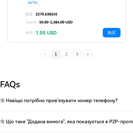
AirTm
数量
2270.638245
Ліміти
50.00-2,384.00 USD
1.05 USD
购买
单价
1
2
3
FAQs
Навіщо потрібно прив'язувати номер телефону?
Q
Що таке "Додана вимога", яка показується в P2P-проп
Q