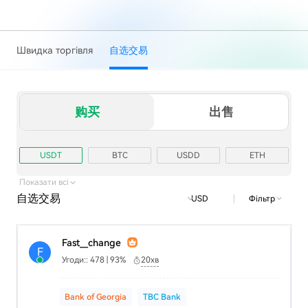
Швидка торгівля
自选交易
购买
出售
USDT
BTC
USDD
ETH
TRX
USD1
Показати всі
自选交易
|
Фільтр
USD
Fast__change
F
Угоди:: 478 | 93%
20хв
Bank of Georgia
TBC Bank