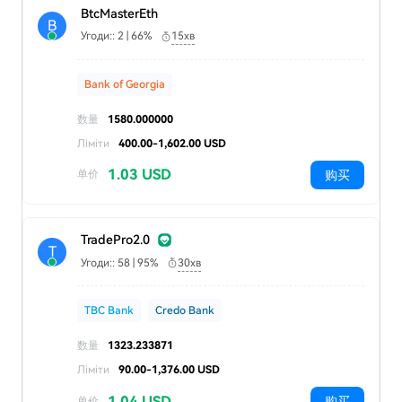
BtcMasterEth
B
Угоди:: 2 | 66%
15хв
Bank of Georgia
数量
1580.000000
Ліміти
400.00-1,602.00 USD
1.03 USD
购买
单价
TradePro2.0
T
Угоди:: 58 | 95%
30хв
TBC Bank
Credo Bank
数量
1323.233871
Ліміти
90.00-1,376.00 USD
1.04 USD
购买
单价