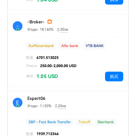
-Broker-
-
Угоди:: 18 | 60%
30хв
Raiffeisenbank
Alfa-bank
VTB BANK
数量
6701.513025
Ліміти
250.00-2,000.00 USD
1.05 USD
购买
单价
Expert06
E
Угоди:: 1 | 50%
20хв
SBP - Fast Bank Transfer
Tinkoff
Sberbank
数量
1939.713346