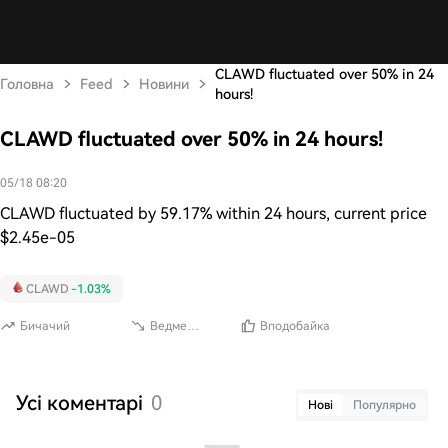
CLAWD fluctuated over 50% in 24
Головна
Feed
Новини
hours!
CLAWD fluctuated over 50% in 24 hours!
05/18 08:20
CLAWD fluctuated by 59.17% within 24 hours, current price
$2.45e-05
CLAWD
-1.03%
Бичачий
Ведмежий
Вподобайка
Усі коментарі
0
Нові
Популярно