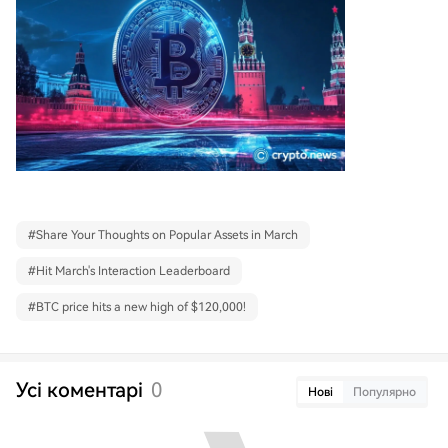
#
Share Your Thoughts on Popular Assets in March
#
Hit March's Interaction Leaderboard
#
BTC price hits a new high of $120,000!
Усі коментарі
0
Нові
Популярно