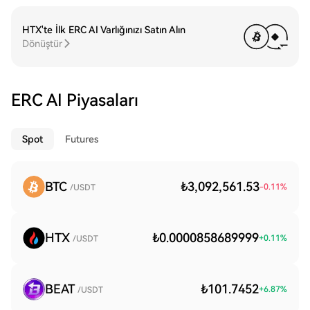
HTX'te İlk ERC AI Varlığınızı Satın Alın
Dönüştür
ERC AI Piyasaları
Spot
Futures
BTC
₺3,092,561.53
-0.11
%
/USDT
HTX
₺0.0000858689999
+
0.11
%
/USDT
BEAT
₺101.7452
+
6.87
%
/USDT