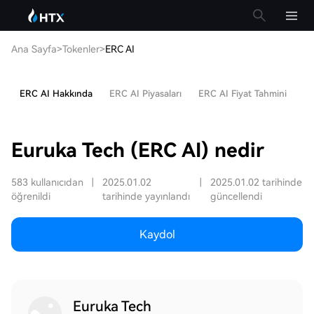
Ana Sayfa
>
Tokenler
>
ERC AI
ERC AI Hakkında
ERC AI Piyasaları
ERC AI Fiyat Tahmini
Po
Euruka Tech (ERC AI) nedir
583 kullanıcıdan
|
2025.01.02
|
2025.01.02 tarihinde
öğrenildi
tarihinde yayınlandı
güncellendi
Kaydol
Euruka Tech