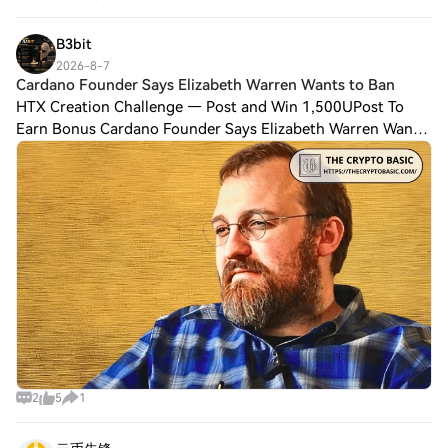
attention with its growing adoption
B3bit
2026-8-7
Cardano Founder Says Elizabeth Warren Wants to Ban
HTX Creation Challenge — Post and Win 1,500UPost To
Earn Bonus Cardano Founder Says Elizabeth Warren Wants
to Ban All Cryptocurrencies Cardano founder Charles
Hoskinson has criticized U.S. Senator Eli
2
5
1