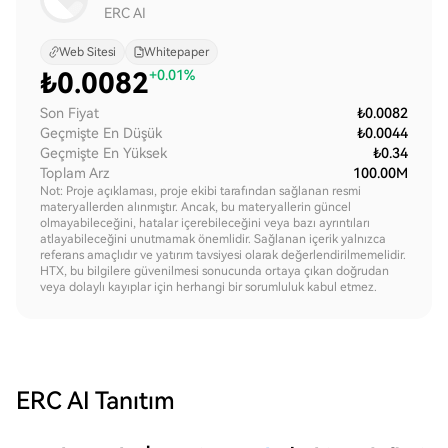
ERC AI
Web Sitesi
Whitepaper
₺
0.0082
+0.01%
Son Fiyat
₺0.0082
Geçmişte En Düşük
₺0.0044
Geçmişte En Yüksek
₺0.34
Toplam Arz
100.00M
Not: Proje açıklaması, proje ekibi tarafından sağlanan resmi
materyallerden alınmıştır. Ancak, bu materyallerin güncel
olmayabileceğini, hatalar içerebileceğini veya bazı ayrıntıları
atlayabileceğini unutmamak önemlidir. Sağlanan içerik yalnızca
referans amaçlıdır ve yatırım tavsiyesi olarak değerlendirilmemelidir.
HTX, bu bilgilere güvenilmesi sonucunda ortaya çıkan doğrudan
veya dolaylı kayıplar için herhangi bir sorumluluk kabul etmez.
ERC AI
Tanıtım