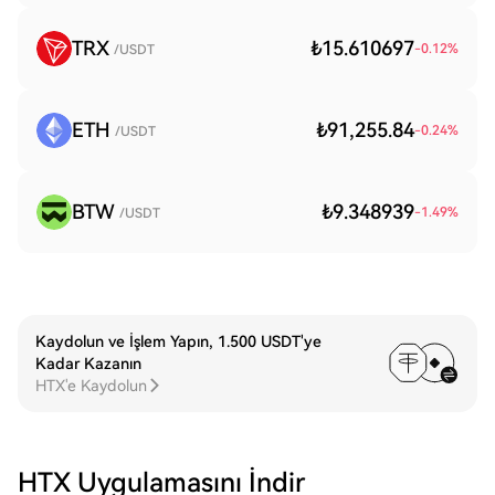
TRX
₺15.610697
-0.12
%
/USDT
ETH
₺91,255.84
-0.24
%
/USDT
BTW
₺9.348939
-1.49
%
/USDT
Kaydolun ve İşlem Yapın, 1.500 USDT'ye
Kadar Kazanın
HTX'e Kaydolun
HTX Uygulamasını İndir