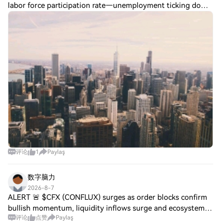
labor force participation rate—unemployment ticking down
as a takeaway. No crypto-specific impact stated. $BTC ?
ETHBTC? $ETH Post To Earn Bon
评论
1
Paylaş
数字脑力
2026-8-7
ALERT 🚨 $CFX (CONFLUX) surges as order blocks confirm
bullish momentum, liquidity inflows surge and ecosystem
评论
点赞
Paylaş
upgrades fuel investor optimism. $XEC (ECHO) captures