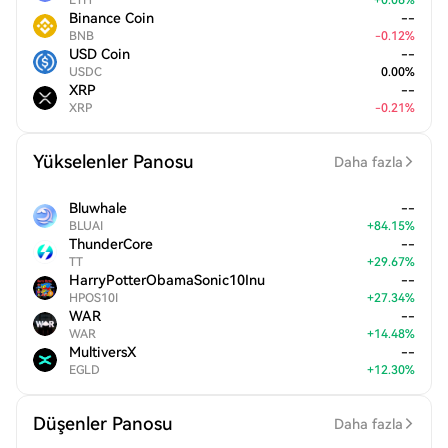
ETH
+
0.06
%
Binance Coin
--
BNB
-
0.12
%
USD Coin
--
USDC
0.00
%
XRP
--
XRP
-
0.21
%
Yükselenler Panosu
Daha fazla
Bluwhale
--
BLUAI
+
84.15
%
ThunderCore
--
TT
+
29.67
%
HarryPotterObamaSonic10Inu
--
HPOS10I
+
27.34
%
WAR
--
WAR
+
14.48
%
MultiversX
--
EGLD
+
12.30
%
Düşenler Panosu
Daha fazla