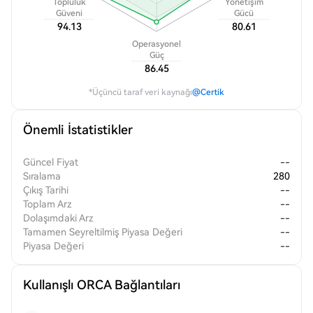
Topluluk
Yönetişim
Güveni
Gücü
94.13
80.61
Operasyonel
Güç
86.45
*Üçüncü taraf veri kaynağı
@Certik
Önemli İstatistikler
Güncel Fiyat
--
Sıralama
280
Çıkış Tarihi
--
Toplam Arz
--
Dolaşımdaki Arz
--
Tamamen Seyreltilmiş Piyasa Değeri
--
Piyasa Değeri
--
Kullanışlı ORCA Bağlantıları