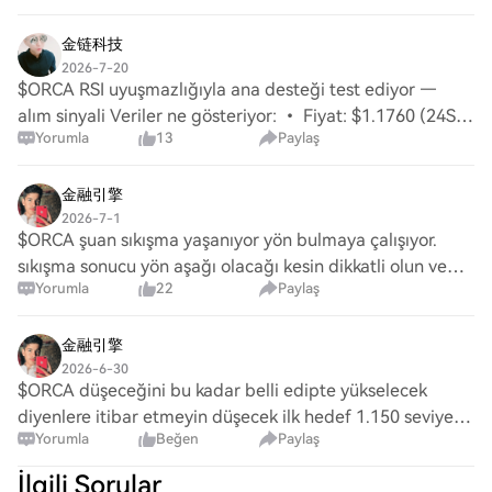
$BTC kendini toplayamaz iken bu hiç bir
金链科技
2026-7-20
$ORCA RSI uyuşmazlığıyla ana desteği test ediyor —
alım sinyali Veriler ne gösteriyor: • Fiyat: $1.1760 (24S
Yorumla
13
Paylaş
Aralık: $1.1630–$1.2240) • RSI(14): 44.7 — Nötr •
EMA20: $1.1818 | EMA50: $1.1827 ⚠️ EMA50
金融引擎
2026-7-1
$ORCA şuan sıkışma yaşanıyor yön bulmaya çalışıyor.
sıkışma sonucu yön aşağı olacağı kesin dikkatli olun ve
Yorumla
22
Paylaş
düşüşe yatırım yapın daha öncede söylediğim gibi
金融引擎
2026-6-30
$ORCA düşeceğini bu kadar belli edipte yükselecek
diyenlere itibar etmeyin düşecek ilk hedef 1.150 seviyesi
Yorumla
Beğen
Paylaş
izleyelim hep beraber
İlgili Sorular