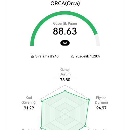
ORCA
(Orca)
Güvenlik Puanı
88.63
AA
Sıralama
#
248
Yüzdelik
1.28
%
Genel
Durum
78.80
Kod
Piyasa
Güvenliği
Durumu
91.29
94.97