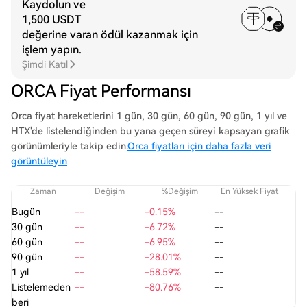
Kaydolun ve
1,500 USDT
değerine varan ödül kazanmak için
işlem yapın.
Şimdi Katıl
ORCA Fiyat Performansı
Orca fiyat hareketlerini 1 gün, 30 gün, 60 gün, 90 gün, 1 yıl ve
HTX'de listelendiğinden bu yana geçen süreyi kapsayan grafik
görünümleriyle takip edin.
Orca fiyatları için daha fazla veri
görüntüleyin
Zaman
Değişim
%Değişim
En Yüksek Fiyat
En
Bugün
--
-0.15%
--
30 gün
--
-6.72%
--
60 gün
--
-6.95%
--
90 gün
--
-28.01%
--
1 yıl
--
-58.59%
--
Listelemeden
--
-80.76%
--
beri