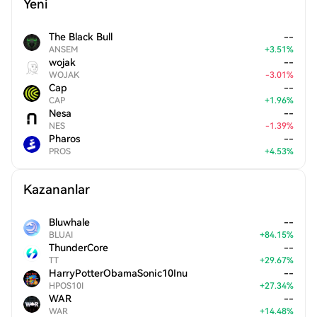
Yeni
The Black Bull
--
ANSEM
+
3.51
%
wojak
--
WOJAK
-
3.01
%
Cap
--
CAP
+
1.96
%
Nesa
--
NES
-
1.39
%
Pharos
--
PROS
+
4.53
%
Kazananlar
Bluwhale
--
BLUAI
+
84.15
%
ThunderCore
--
TT
+
29.67
%
HarryPotterObamaSonic10Inu
--
HPOS10I
+
27.34
%
WAR
--
WAR
+
14.48
%