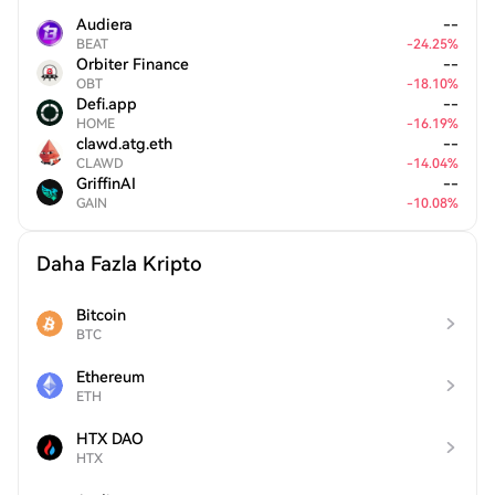
Audiera
--
BEAT
-
24.25
%
Orbiter Finance
--
OBT
-
18.10
%
Defi.app
--
HOME
-
16.19
%
clawd.atg.eth
--
CLAWD
-
14.04
%
GriffinAI
--
GAIN
-
10.08
%
Daha Fazla Kripto
Bitcoin
BTC
Ethereum
ETH
HTX DAO
HTX