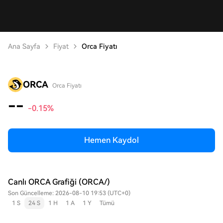
Ana Sayfa
Fiyat
Orca Fiyatı
ORCA
Orca Fiyatı
--
-0.15%
Hemen Kaydol
Canlı ORCA Grafiği (ORCA/)
Son Güncelleme: 2026-08-10 19:53 (UTC+0)
1 S
24 S
1 H
1 A
1 Y
Tümü