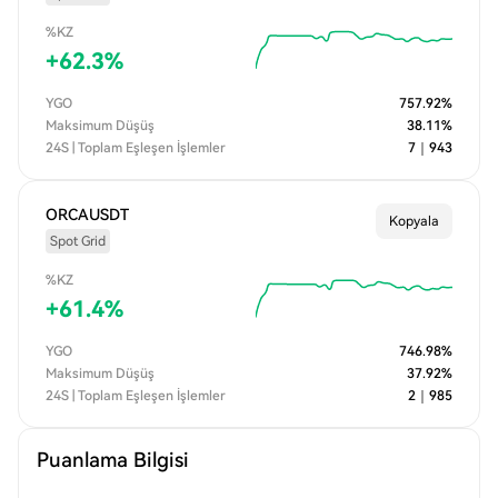
%KZ
+
62.3
%
YGO
757.92
%
Maksimum Düşüş
38.11
%
24S | Toplam Eşleşen İşlemler
7
｜
943
ORCAUSDT
Kopyala
Spot Grid
%KZ
+
61.4
%
YGO
746.98
%
Maksimum Düşüş
37.92
%
24S | Toplam Eşleşen İşlemler
2
｜
985
Puanlama Bilgisi