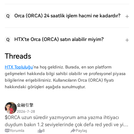
Orca (ORCA) 24 saatlik işlem hacmi ne kadardır?
Q
HTX'te Orca (ORCA) satın alabilir miyim?
Q
Threads
HTX Topluluğu
'na hoş geldiniz. Burada, en son platform
gelişmeleri hakkında bilgi sahibi olabilir ve profesyonel piyasa
bilgilerine erişebilirsiniz. Kullanıcıların Orca (ORCA) fiyatı
hakkındaki görüşleri aşağıda sunulmuştur.
金融引擎
2026-7-28
$ORCA uzun süredir yazmıyorum ama yazma ihtiyacı
duydum bakın 1.2 seviyelerinde çok defa red yedi ve yine
Yorumla
8
Paylaş
yiyecek içeri almak için uğraşıyor savaş devam ediyor