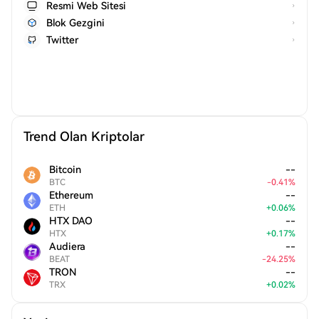
Resmi Web Sitesi
Blok Gezgini
Twitter
Trend Olan Kriptolar
Bitcoin
--
BTC
-
0.41
%
Ethereum
--
ETH
+
0.06
%
HTX DAO
--
HTX
+
0.17
%
Audiera
--
BEAT
-
24.25
%
TRON
--
TRX
+
0.02
%