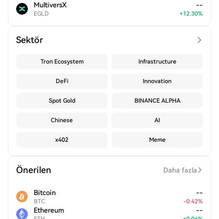
MultiversX
--
EGLD
+
12.30
%
Sektör
Tron Ecosystem
Infrastructure
DeFi
Innovation
Spot Gold
BINANCE ALPHA
Chinese
AI
x402
Meme
Önerilen
Daha fazla
Bitcoin
--
BTC
-
0.42
%
Ethereum
--