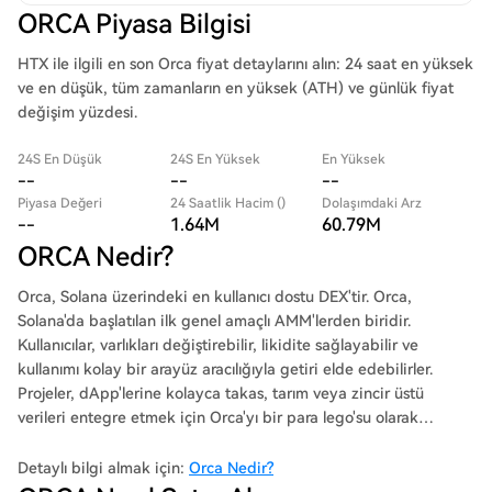
ORCA Piyasa Bilgisi
HTX ile ilgili en son Orca fiyat detaylarını alın: 24 saat en yüksek
ve en düşük, tüm zamanların en yüksek (ATH) ve günlük fiyat
değişim yüzdesi.
24S En Düşük
24S En Yüksek
En Yüksek
--
--
--
Piyasa Değeri
24 Saatlik Hacim ()
Dolaşımdaki Arz
--
1.64M
60.79M
ORCA Nedir?
Orca, Solana üzerindeki en kullanıcı dostu DEX'tir. Orca,
Solana'da başlatılan ilk genel amaçlı AMM'lerden biridir.
Kullanıcılar, varlıkları değiştirebilir, likidite sağlayabilir ve
kullanımı kolay bir arayüz aracılığıyla getiri elde edebilirler.
Projeler, dApp'lerine kolayca takas, tarım veya zincir üstü
verileri entegre etmek için Orca'yı bir para lego'su olarak
kullanabilirler. Orca, herkese kolay ve etkili finansal araçlar
sunmayı hedefleyerek DeFi'yi kitlelere ulaştırmaktadır.
Detaylı bilgi almak için:
Orca Nedir?