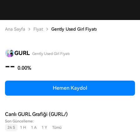
Ana Sayfa
Fiyat
Gently Used Girl Fiyatı
GURL
Gently Used Girl Fiyatı
--
0.00%
Hemen Kaydol
Canlı GURL Grafiği (GURL/)
Son Güncelleme:
24 S
1 H
1 A
1 Y
Tümü