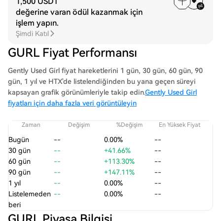
1,500 USDT
değerine varan ödül kazanmak için
işlem yapın.
Şimdi Katıl
GURL Fiyat Performansı
Gently Used Girl fiyat hareketlerini 1 gün, 30 gün, 60 gün, 90
gün, 1 yıl ve HTX'de listelendiğinden bu yana geçen süreyi
kapsayan grafik görünümleriyle takip edin.
Gently Used Girl
fiyatları için daha fazla veri görüntüleyin
Zaman
Değişim
%Değişim
En Yüksek Fiyat
En
Bugün
--
0.00%
--
30 gün
--
+41.66%
--
60 gün
--
+113.30%
--
90 gün
--
+147.11%
--
1 yıl
--
0.00%
--
Listelemeden
--
0.00%
--
beri
GURL Piyasa Bilgisi