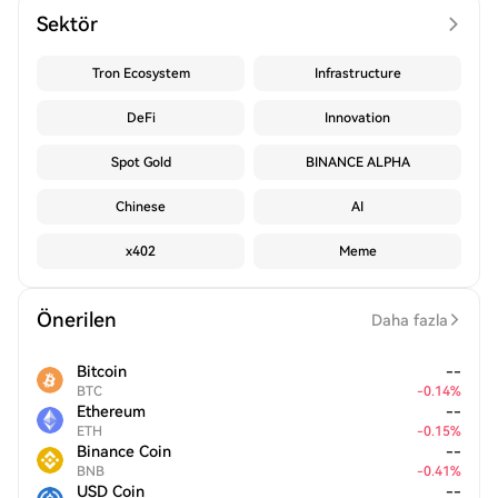
Sektör
Tron Ecosystem
Infrastructure
DeFi
Innovation
Spot Gold
BINANCE ALPHA
Chinese
AI
x402
Meme
Önerilen
Daha fazla
Bitcoin
--
BTC
-
0.14
%
Ethereum
--
ETH
-
0.15
%
Binance Coin
--
BNB
-
0.41
%
USD Coin
--