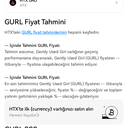
HTX DAO
HTX
GURL Fiyat Tahmini
HTX'teki
GURL fiyat tahminlerinin
hepsini keşfedin.
-- İçinde Tahmini GURL Fiyatı
Tahmin aracımız, Gently Used Girl varlığının geçmiş
performansına dayanarak, Gently Used Girl (GURL) fiyatının --
itibarıyla -- fiyatına ulaşabileceğini tahmin ediyor.
-- İçinde Tahmini GURL Fiyatı
En son tahminimiz Gently Used Girl (GURL) fiyatının -- itibarıyla
-- seviyesine yükseleceğini, fiyatın %-- değişeceğini ve toplam
yatırım getirisinin yaklaşık %-- olacağını gösteriyor.
HTX'te ilk {currency} varlığınızı satın alın
Hemen Kaydol