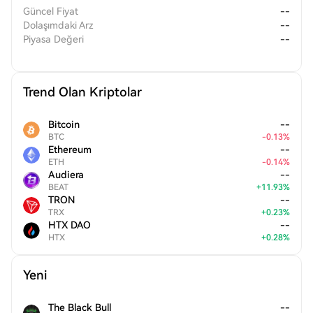
Güncel Fiyat
--
Dolaşımdaki Arz
--
Piyasa Değeri
--
Trend Olan Kriptolar
Bitcoin
--
BTC
-
0.13
%
Ethereum
--
ETH
-
0.14
%
Audiera
--
BEAT
+
11.93
%
TRON
--
TRX
+
0.23
%
HTX DAO
--
HTX
+
0.28
%
Yeni
The Black Bull
--