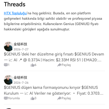
Threads
HTX Topluluğu
'na hoş geldiniz. Burada, en son platform
gelişmeleri hakkında bilgi sahibi olabilir ve profesyonel piyasa
bilgilerine erişebilirsiniz. Kullanıcıların Genius (GENIUS) fiyatı
hakkındaki görüşleri aşağıda sunulmuştur.
金链科技
2026-7-27
$GENIUS 'deki her düzeltme giriş fırsatı $GENIUS Devam
— 📈 Al 📍 @ 0.3734 | Hacim: $2.33M RSI 51 | EMA20:
1
6
Paylaş
$0.3736 📈 İşlem Planı: 📈 Giriş: 0.3715 – 0.3753 🛑 Stop
Loss: 0.3530 🎯 Hedef 1: 0.3905 🎯 Hedef 2
金链科技
2026-7-26
$GENIUS düşen kama formasyonunu kırıyor $GENIUS
Kurulum — 📈 Al Veriler ne gösteriyor: • Fiyat: 0.3703
Yorumla
3
Paylaş
(24S Aralık: 0.3561–0.3839) • RSI(14): 54.6 — Nötr •
EMA20: $0.3665 | EMA50: $0.3648 ✅ Altın Kesiş