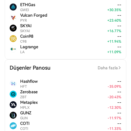
ETHGas
--
GWEI
+
30.35
%
Vulcan Forged
--
PYR
+
23.40
%
SKYAI
--
SKYAI
+
16.77
%
Coin98
--
C98
+
11.94
%
Lagrange
--
LA
+
11.09
%
Düşenler Panosu
Daha fazla
Hashflow
--
HFT
-
35.09
%
Zerobase
--
ZBT
-
20.43
%
Metaplex
--
MPLX
-
12.30
%
GUNZ
--
GUN
-
11.97
%
COTI
--
COTI
-
11.33
%