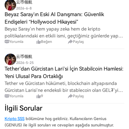
云币领航
2026-6-8
Beyaz Saray’ın Eski AI Danışmanı: Güvenlik
Endişeleri “Hollywood Hikayesi”
Beyaz Saray’ın hem yapay zeka hem de kripto
politikalarındaki en etkili ismi, geçtiğimiz günlerde yapay
Yorumla
Beğen
Paylaş
zekâ güvenliğini “yeni İklim Değişikliği” olarak nitelendirdi
ve bu alandaki ‘Hollywood senaryos
云币领航
2026-5-25
Tether’dan Gürcistan Lari’si İçin Stabilcoin Hamlesi:
Yeni Ulusal Para Ortaklığı
Tether ve Gürcistan hükümeti, blockchain altyapısında
Gürcistan Larisi’ne endeksli bir stablecoin olan GEL₮’yi
Yorumla
9
Paylaş
piyasaya sürüyor. Bu adım, egemen bir fiat paranın
blockchain’e taşındığı ilk örneklerden
İlgili Sorular
Kripto SSS
bölümüne hoş geldiniz. Kullanıcıların Genius
(GENIUS) ile ilgili soruları ve cevapları aşağıda sunulmuştur.