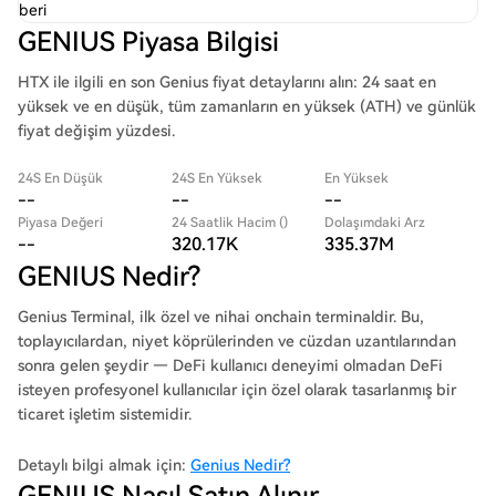
beri
GENIUS Piyasa Bilgisi
HTX ile ilgili en son Genius fiyat detaylarını alın: 24 saat en
yüksek ve en düşük, tüm zamanların en yüksek (ATH) ve günlük
fiyat değişim yüzdesi.
24S En Düşük
24S En Yüksek
En Yüksek
--
--
--
Piyasa Değeri
24 Saatlik Hacim ()
Dolaşımdaki Arz
--
320.17K
335.37M
GENIUS Nedir?
Genius Terminal, ilk özel ve nihai onchain terminaldir. Bu,
toplayıcılardan, niyet köprülerinden ve cüzdan uzantılarından
sonra gelen şeydir — DeFi kullanıcı deneyimi olmadan DeFi
isteyen profesyonel kullanıcılar için özel olarak tasarlanmış bir
ticaret işletim sistemidir.
Detaylı bilgi almak için:
Genius Nedir?