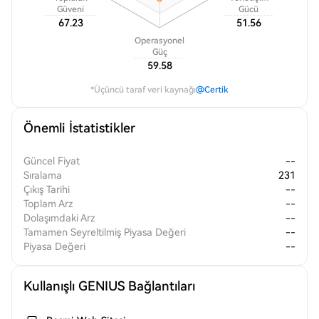
Güveni
Gücü
67.23
51.56
Operasyonel
Güç
59.58
*Üçüncü taraf veri kaynağı
@Certik
Önemli İstatistikler
Güncel Fiyat
--
Sıralama
231
Çıkış Tarihi
--
Toplam Arz
--
Dolaşımdaki Arz
--
Tamamen Seyreltilmiş Piyasa Değeri
--
Piyasa Değeri
--
Kullanışlı GENIUS Bağlantıları