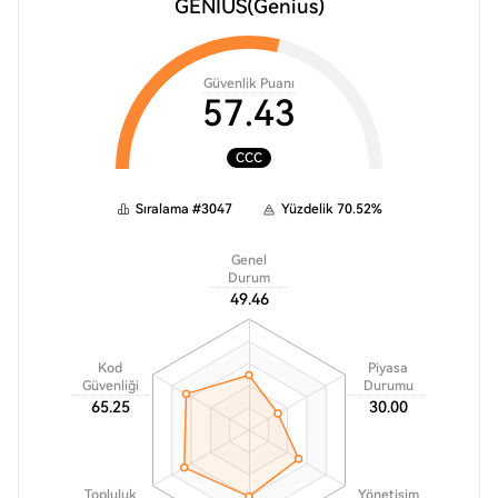
GENIUS
(Genius)
Güvenlik Puanı
57.43
CCC
Sıralama
#
3047
Yüzdelik
70.52
%
Genel
Durum
49.46
Kod
Piyasa
Güvenliği
Durumu
65.25
30.00
Topluluk
Yönetişim