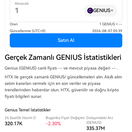
Alınacak
GENIUS
Oran
1 GENIUS = --
Güncellenme (UTC+0)
2026-08-07 05:39
Satın Al
Gerçek Zamanlı GENIUS İstatistikleri
Genius (GENIUS) canlı fiyatı -- ve mevcut piyasa değeri -- .
HTX ile gerçek zamanlı GENIUS/ güncellemeleri alın. Akıllı alım
satım kararları vermek için en son veriler ve piyasa
trendlerinden haberdar olun. HTX, güvenilir ve doğru kripto
fiyatı bilgileri sunar.
Genius Temel İstatistikler
24 Saatlik Hacim ()
Bugünkü Fiyat Değişimi
Dolaşımdaki Arz
(GENIUS)
320.17K
-2.30%
335.37M