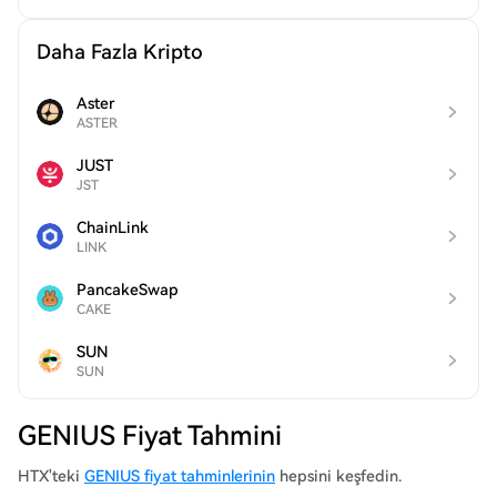
Daha Fazla Kripto
Aster
ASTER
JUST
JST
ChainLink
LINK
PancakeSwap
CAKE
SUN
SUN
GENIUS Fiyat Tahmini
HTX'teki
GENIUS fiyat tahminlerinin
hepsini keşfedin.