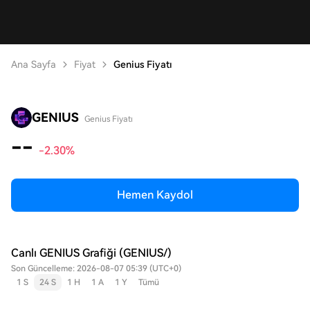
Ana Sayfa
Fiyat
Genius Fiyatı
GENIUS
Genius Fiyatı
--
-2.30%
Hemen Kaydol
Canlı GENIUS Grafiği (GENIUS/)
Son Güncelleme: 2026-08-07 05:39 (UTC+0)
1 S
24 S
1 H
1 A
1 Y
Tümü