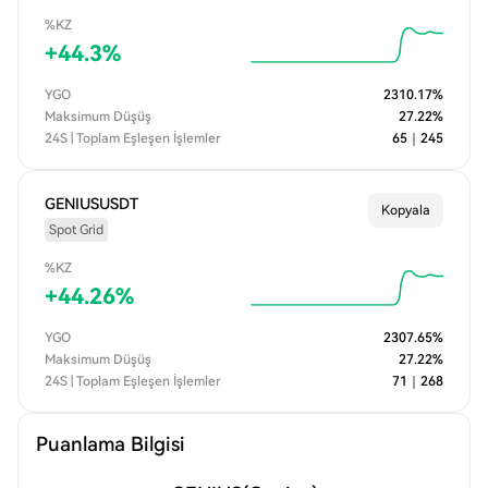
%KZ
+
44.3
%
YGO
2310.17
%
Maksimum Düşüş
27.22
%
24S | Toplam Eşleşen İşlemler
65
｜
245
GENIUSUSDT
Kopyala
Spot Grid
%KZ
+
44.26
%
YGO
2307.65
%
Maksimum Düşüş
27.22
%
24S | Toplam Eşleşen İşlemler
71
｜
268
Puanlama Bilgisi