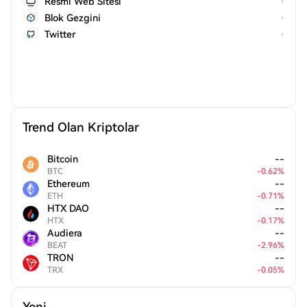
Resmi Web Sitesi
Blok Gezgini
Twitter
Trend Olan Kriptolar
Bitcoin
--
BTC
-
0.62
%
Ethereum
--
ETH
-
0.71
%
HTX DAO
--
HTX
-
0.17
%
Audiera
--
BEAT
-
2.96
%
TRON
--
TRX
-
0.05
%
Yeni