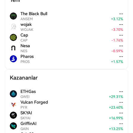
The Black Bull
--
ANSEM
+
3.12
%
wojak
--
WOJAK
-
3.70
%
Cap
--
CAP
-
1.76
%
Nesa
--
NES
-
0.59
%
Pharos
--
PROS
+
1.57
%
Kazananlar
ETHGas
--
GWEI
+
29.31
%
Vulcan Forged
--
PYR
+
23.40
%
SKYAI
--
SKYAI
+
16.99
%
GriffinAI
--
GAIN
+
13.25
%