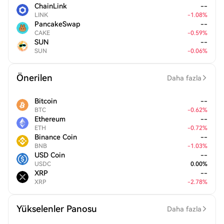
ChainLink
--
LINK
-
1.08
%
PancakeSwap
--
CAKE
-
0.59
%
SUN
--
SUN
-
0.06
%
Önerilen
Daha fazla
Bitcoin
--
BTC
-
0.62
%
Ethereum
--
ETH
-
0.72
%
Binance Coin
--
BNB
-
1.03
%
USD Coin
--
USDC
0.00
%
XRP
--
XRP
-
2.78
%
Yükselenler Panosu
Daha fazla