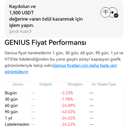
Kaydolun ve
1,500 USDT
değerine varan ödül kazanmak için
işlem yapın.
Şimdi Katıl
GENIUS Fiyat Performansı
Genius fiyat hareketlerini 1 gün, 30 gün, 60 gün, 90 gün, 1 yıl ve
HTX'de listelendiğinden bu yana geçen süreyi kapsayan grafik
görünümleriyle takip edin.
Genius fiyatları için daha fazla veri
görüntüleyin
Zaman
Değişim
%Değişim
En Yüksek Fiyat
En
Bugün
--
-2.23%
--
30 gün
--
-1.98%
--
60 gün
--
-24.09%
--
90 gün
--
-42.02%
--
1 yıl
--
-24.22%
--
Listelemeden
--
-24.22%
--