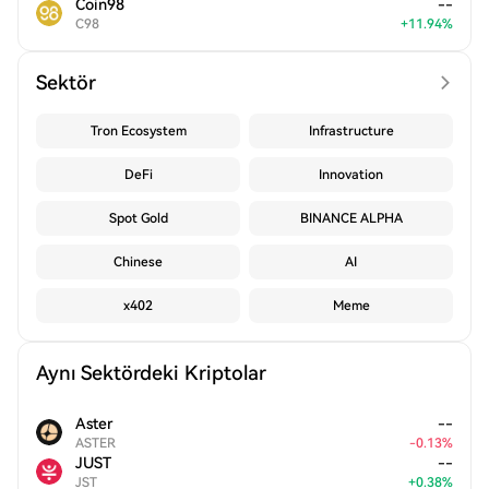
Coin98
--
C98
+
11.94
%
Sektör
Tron Ecosystem
Infrastructure
DeFi
Innovation
Spot Gold
BINANCE ALPHA
Chinese
AI
x402
Meme
Aynı Sektördeki Kriptolar
Aster
--
ASTER
-
0.13
%
JUST
--
JST
+
0.38
%