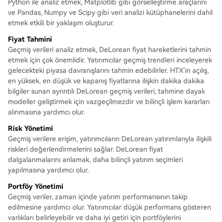
Python ile analiz etmek, Matplotlib gibi görselleştirme araçlarını
ve Pandas, Numpy ve Scipy gibi veri analizi kütüphanelerini dahil
etmek etkili bir yaklaşım oluşturur.
Fiyat Tahmini
Geçmiş verileri analiz etmek, DeLorean fiyat hareketlerini tahmin
etmek için çok önemlidir. Yatırımcılar geçmiş trendleri inceleyerek
gelecekteki piyasa davranışlarını tahmin edebilirler. HTX'in açılış,
en yüksek, en düşük ve kapanış fiyatlarına ilişkin dakika dakika
bilgiler sunan ayrıntılı DeLorean geçmiş verileri, tahmine dayalı
modeller geliştirmek için vazgeçilmezdir ve bilinçli işlem kararları
alınmasına yardımcı olur.
Risk Yönetimi
Geçmiş verilere erişim, yatırımcıların DeLorean yatırımlarıyla ilişkili
riskleri değerlendirmelerini sağlar. DeLorean fiyat
dalgalanmalarını anlamak, daha bilinçli yatırım seçimleri
yapılmasına yardımcı olur.
Portföy Yönetimi
Geçmiş veriler, zaman içinde yatırım performansının takip
edilmesine yardımcı olur. Yatırımcılar düşük performans gösteren
varlıkları belirleyebilir ve daha iyi getiri için portföylerini