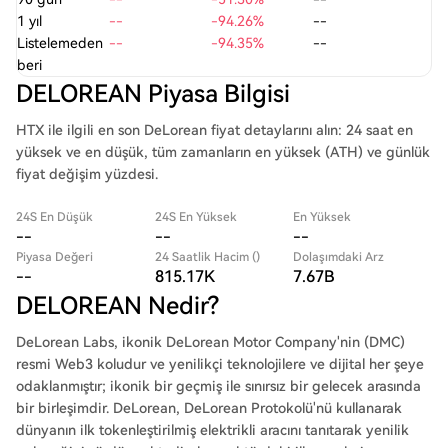
1 yıl
--
-94.26%
--
Listelemeden
--
-94.35%
--
beri
DELOREAN Piyasa Bilgisi
HTX ile ilgili en son DeLorean fiyat detaylarını alın: 24 saat en
yüksek ve en düşük, tüm zamanların en yüksek (ATH) ve günlük
fiyat değişim yüzdesi.
24S En Düşük
24S En Yüksek
En Yüksek
--
--
--
Piyasa Değeri
24 Saatlik Hacim ()
Dolaşımdaki Arz
--
815.17K
7.67B
DELOREAN Nedir?
DeLorean Labs, ikonik DeLorean Motor Company'nin (DMC)
resmi Web3 koludur ve yenilikçi teknolojilere ve dijital her şeye
odaklanmıştır; ikonik bir geçmiş ile sınırsız bir gelecek arasında
bir birleşimdir. DeLorean, DeLorean Protokolü'nü kullanarak
dünyanın ilk tokenleştirilmiş elektrikli aracını tanıtarak yenilik