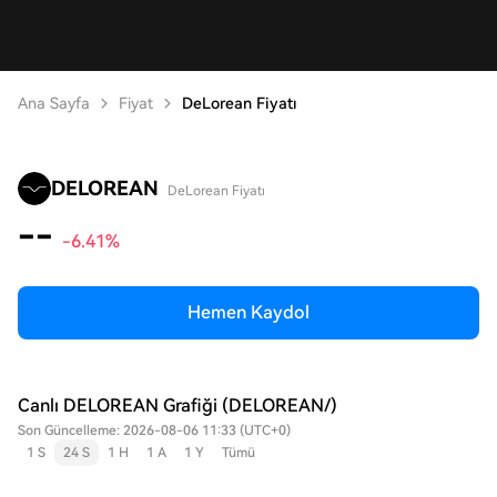
Ana Sayfa
Fiyat
DeLorean Fiyatı
DELOREAN
DeLorean Fiyatı
--
-6.41%
Hemen Kaydol
Canlı DELOREAN Grafiği (DELOREAN/)
Son Güncelleme: 2026-08-06 11:33 (UTC+0)
1 S
24 S
1 H
1 A
1 Y
Tümü