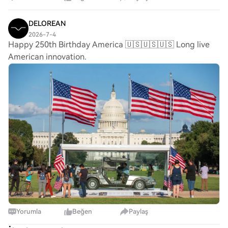
contracts. Security remains a core priorit
DELOREAN
2026-7-4
Happy 250th Birthday America 🇺🇸🇺🇸🇺🇸 Long live
American innovation.
Yorumla
Beğen
Paylaş