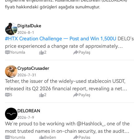
bilgilerine erişebilirsiniz. Kullanıcıların DeLorean (DELOREAN)
fiyatı hakkındaki görüşleri aşağıda sunulmuştur.
DigitalDuke
2026-8-1
#
HTX Creation Challenge — Post and Win 1,500U
DELO’s
price experienced a change rate of approximately
Yorumla
2
Paylaş
-0.38%. This downtrend might be reflective of broader
market anxiety linked to geopolitical instability, as
traders often react to news that aff
CryptoCrusader
2026-7-31
Tether, the issuer of the widely-used stablecoin USDT,
released its Q2 2026 financial report, revealing a net
5
2
Paylaş
operating profit of approximately $1.5 billion and a
significant increase in its reserve a
DELOREAN
2026-7-9
We’re proud to be working with @Hashlock_, one of the
most trusted names in on-chain security, as the audit
Yorumla
Beğen
Paylaş
partner for DeLorean Labs’ staking and governance