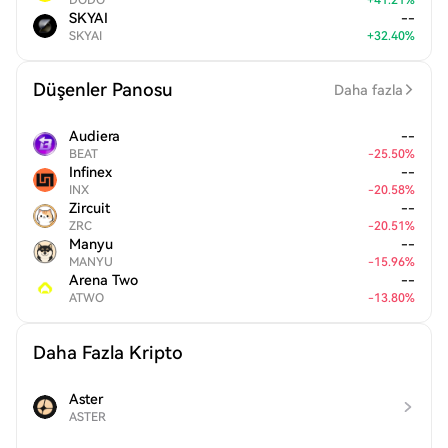
DODO
+
41.21
%
SKYAI
--
SKYAI
+
32.40
%
Düşenler Panosu
Daha fazla
Audiera
--
BEAT
-
25.50
%
Infinex
--
INX
-
20.58
%
Zircuit
--
ZRC
-
20.51
%
Manyu
--
MANYU
-
15.96
%
Arena Two
--
ATWO
-
13.80
%
Daha Fazla Kripto
Aster
ASTER