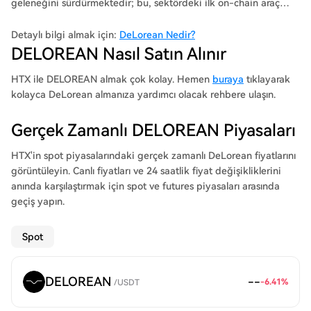
geleneğini sürdürmektedir; bu, sektördeki ilk on-chain araç
rezervasyonu, pazar yeri ve analiz sistemidir. Bu Protokol,
tüketicilere araçların daha önce hiç olmadığı gibi dijital olarak
Detaylı bilgi almak için:
DeLorean Nedir?
satın alınabileceği, ticaretinin yapılabileceği, doğrulanabileceği
DELOREAN Nasıl Satın Alınır
ve izlenebileceği kesintisiz ve şeffaf bir ekosistem sunmak için
tasarlanmıştır.
HTX ile DELOREAN almak çok kolay. Hemen
buraya
tıklayarak
kolayca DeLorean almanıza yardımcı olacak rehbere ulaşın.
Gerçek Zamanlı DELOREAN Piyasaları
HTX'in spot piyasalarındaki gerçek zamanlı DeLorean fiyatlarını
görüntüleyin. Canlı fiyatları ve 24 saatlik fiyat değişikliklerini
anında karşılaştırmak için spot ve futures piyasaları arasında
geçiş yapın.
Spot
DELOREAN
--
-6.41
%
/
USDT