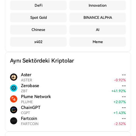
DeFi
Innovation
Spot Gold
BINANCE ALPHA
Chinese
AI
x402
Meme
Aynı Sektördeki Kriptolar
Aster
--
ASTER
-
0.92
%
Zerobase
--
ZBT
+
41.92
%
Plume Network
--
PLUME
+
2.07
%
ChainGPT
--
CGPT
+
1.43
%
Fartcoin
--
FARTCOIN
-
2.52
%