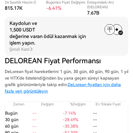
24 Saatlik Hacim ()
Bugünkü Fiyat Değişimi
Dolaşımdaki Arz
(DELOREAN)
815.17K
-6.41%
7.67B
Kaydolun ve
1,500 USDT
değerine varan ödül kazanmak için
işlem yapın.
Şimdi Katıl
DELOREAN Fiyat Performansı
DeLorean fiyat hareketlerini 1 gün, 30 gün, 60 gün, 90 gün, 1 yıl
ve HTX'de listelendiğinden bu yana geçen süreyi kapsayan
grafik görünümleriyle takip edin.
DeLorean fiyatları için daha
fazla veri görüntüleyin
Zaman
Değişim
%Değişim
En Yüksek Fiyat
En
Bugün
--
-7.14%
--
30 gün
--
-28.49%
--
60 gün
--
-35.38%
--
90 gün
--
-51.30%
--