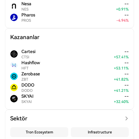
Nesa
--
NES
+
0.91
%
Pharos
--
PROS
-
4.94
%
Kazananlar
Cartesi
--
CTSI
+
57.41
%
Hashflow
--
HFT
+
53.11
%
Zerobase
--
ZBT
+
41.82
%
DODO
--
DODO
+
41.21
%
SKYAI
--
SKYAI
+
32.40
%
Sektör
Tron Ecosystem
Infrastructure