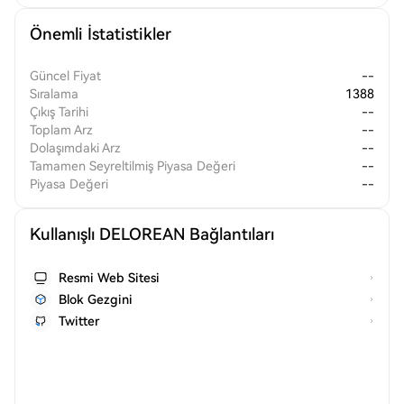
Önemli İstatistikler
Güncel Fiyat
--
Sıralama
1388
Çıkış Tarihi
--
Toplam Arz
--
Dolaşımdaki Arz
--
Tamamen Seyreltilmiş Piyasa Değeri
--
Piyasa Değeri
--
Kullanışlı DELOREAN Bağlantıları
Resmi Web Sitesi
Blok Gezgini
Twitter