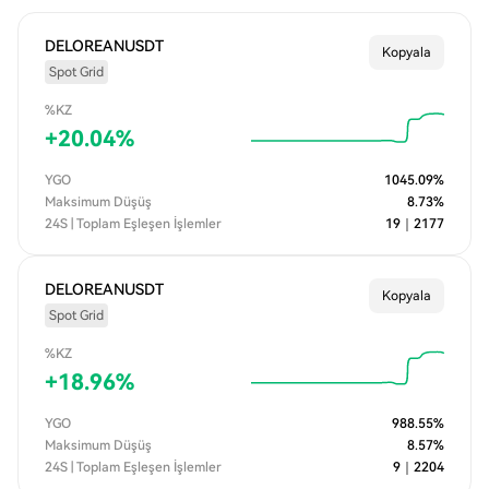
DELOREANUSDT
Kopyala
Spot Grid
%KZ
+
20.04
%
YGO
1045.09
%
Maksimum Düşüş
8.73
%
24S | Toplam Eşleşen İşlemler
19
｜
2177
DELOREANUSDT
Kopyala
Spot Grid
%KZ
+
18.96
%
YGO
988.55
%
Maksimum Düşüş
8.57
%
24S | Toplam Eşleşen İşlemler
9
｜
2204