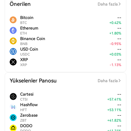
Önerilen
Daha fazla
Bitcoin
--
BTC
+
0.42
%
Ethereum
--
ETH
+
1.80
%
Binance Coin
--
BNB
-
0.95
%
USD Coin
--
USDC
+
0.03
%
XRP
--
XRP
-
1.13
%
Yükselenler Panosu
Daha fazla
Cartesi
--
CTSI
+
57.41
%
Hashflow
--
HFT
+
53.11
%
Zerobase
--
ZBT
+
41.82
%
DODO
--