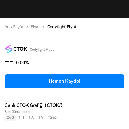
Ana Sayfa
Fiyat
Codyfight Fiyatı
CTOK
Codyfight Fiyatı
--
0.00%
Hemen Kaydol
Canlı CTOK Grafiği (CTOK/)
Son Güncelleme:
24 S
1 H
1 A
1 Y
Tümü