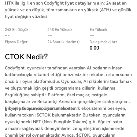
HTX ile ilgili en son Codyfight fiyat detaylarını alın: 24 saat en
yüksek ve en düşük, tüm zamanların en yüksek (ATH) ve günlük
fiyat değişim yüzdesi.
24S En Düşük
24S En Yüksek
En Yüksek
--
--
--
Piyasa Değeri
24 Saatlik Hacim ()
Dolaşımdaki Arz
--
0.00
CTOK Nedir?
Codyfight, oyuncular tarafından yaratılan AI botlarının insan
katılımcılarıyla rekabet ettiği benzersiz bir rekabet ortamı sunan
öncü bir oyun platformudur. Oyuncular, AI rakiplerini tasarlamak
ve oluşturmak için çeşitli programlama dillerini kullanma
özgürlüğüne sahiptir. Platform, özel maçlar, rastgele
karşılaşmalar ve Rekabetçi Arena'da gerçekleşen sıralı yarışmalar
gibi çeşitli oyun modları sunmaktadır.
Projenin temelinde, oyunun ekonomik ekosistemini besleyen,
kullanım token’ı $CTOK bulunmaktadır. Bu token, oyuncuların
oyun içindeki NFT (Non-Fungible Tokens) gibi öğeleri satın
almasını sağlayarak deneyimlerini zenginleştiren işlemelerde
önemli bir rol oynamaktadır. Ayrıca, $CTOK, oyuncuların