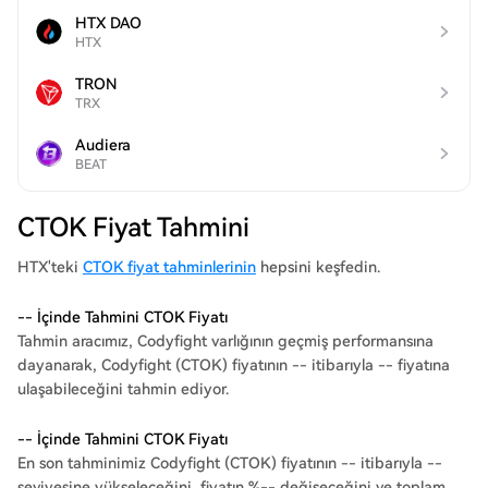
HTX DAO
HTX
TRON
TRX
Audiera
BEAT
CTOK Fiyat Tahmini
HTX'teki
CTOK fiyat tahminlerinin
hepsini keşfedin.
-- İçinde Tahmini CTOK Fiyatı
Tahmin aracımız, Codyfight varlığının geçmiş performansına
dayanarak, Codyfight (CTOK) fiyatının -- itibarıyla -- fiyatına
ulaşabileceğini tahmin ediyor.
-- İçinde Tahmini CTOK Fiyatı
En son tahminimiz Codyfight (CTOK) fiyatının -- itibarıyla --
seviyesine yükseleceğini, fiyatın %-- değişeceğini ve toplam