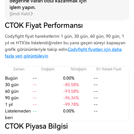
değerine varan ödül kazanmak için
işlem yapın.
Şimdi Katıl
CTOK Fiyat Performansı
Codyfight fiyat hareketlerini 1 gün, 30 gün, 60 gün, 90 gün, 1
yıl ve HTX'de listelendiğinden bu yana geçen süreyi kapsayan
grafik görünümleriyle takip edin.
Codyfight fiyatları için daha
fazla veri görüntüleyin
Zaman
Değişim
%Değişim
En Yüksek Fiyat
En
Bugün
--
0.00%
--
30 gün
--
-85.58%
--
60 gün
--
-93.58%
--
90 gün
--
-96.34%
--
1 yıl
--
-99.78%
--
Listelemeden
--
0.00%
--
beri
CTOK Piyasa Bilgisi