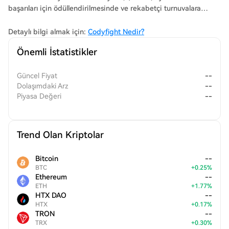
başarıları için ödüllendirilmesinde ve rekabetçi turnuvalara
erişim sağlanmasında kritik bir rol oynamaktadır.
Detaylı bilgi almak için:
Codyfight Nedir?
Önemli İstatistikler
Güncel Fiyat
--
Dolaşımdaki Arz
--
Piyasa Değeri
--
Trend Olan Kriptolar
Bitcoin
--
BTC
+
0.25
%
Ethereum
--
ETH
+
1.77
%
HTX DAO
--
HTX
+
0.17
%
TRON
--
TRX
+
0.30
%