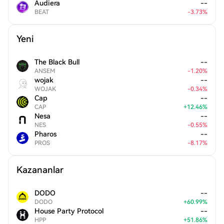
Audiera
--
BEAT
-
3.73
%
Yeni
The Black Bull
--
ANSEM
-
1.20
%
wojak
--
WOJAK
-
0.34
%
Cap
--
CAP
+
12.46
%
Nesa
--
NES
-
0.55
%
Pharos
--
PROS
-
8.17
%
Kazananlar
DODO
--
DODO
+
60.99
%
House Party Protocol
--
HPP
+
51.86
%