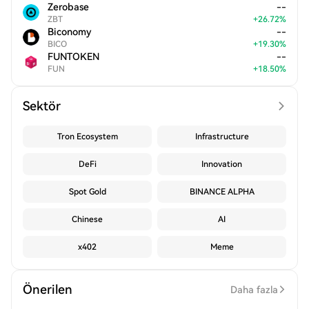
Zerobase
--
ZBT
+
26.72
%
Biconomy
--
BICO
+
19.30
%
FUNTOKEN
--
FUN
+
18.50
%
Sektör
Tron Ecosystem
Infrastructure
DeFi
Innovation
Spot Gold
BINANCE ALPHA
Chinese
AI
x402
Meme
Önerilen
Daha fazla