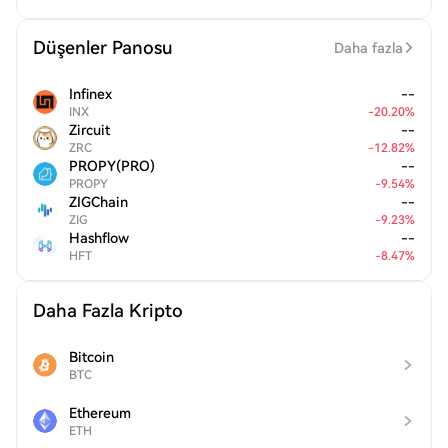
Düşenler Panosu
Daha fazla
Infinex
--
INX
-
20.20
%
Zircuit
--
ZRC
-
12.82
%
PROPY(PRO)
--
PROPY
-
9.54
%
ZIGChain
--
ZIG
-
9.23
%
Hashflow
--
HFT
-
8.47
%
Daha Fazla Kripto
Bitcoin
BTC
Ethereum
ETH