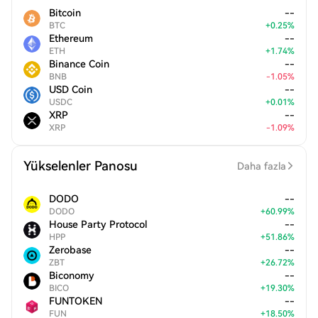
Bitcoin
--
BTC
+
0.25
%
Ethereum
--
ETH
+
1.74
%
Binance Coin
--
BNB
-
1.05
%
USD Coin
--
USDC
+
0.01
%
XRP
--
XRP
-
1.09
%
Yükselenler Panosu
Daha fazla
DODO
--
DODO
+
60.99
%
House Party Protocol
--
HPP
+
51.86
%
Zerobase
--
ZBT
+
26.72
%
Biconomy
--
BICO
+
19.30
%
FUNTOKEN
--
FUN
+
18.50
%