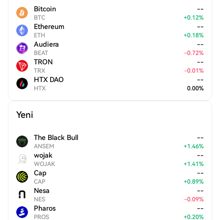
Bitcoin
--
BTC
+
0.12
%
Ethereum
--
ETH
+
0.18
%
Audiera
--
BEAT
-
0.72
%
TRON
--
TRX
-
0.01
%
HTX DAO
--
HTX
0.00
%
Yeni
The Black Bull
--
ANSEM
+
1.46
%
wojak
--
WOJAK
+
1.41
%
Cap
--
CAP
+
0.89
%
Nesa
--
NES
-
0.09
%
Pharos
--
PROS
+
0.20
%