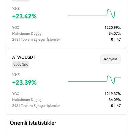
%KZ
+
23.42
%
YGO
1220.99
%
Maksimum Düşüş
34.07
%
24S | Toplam Eşleşen İşlemler
0
｜
47
ATWOUSDT
Kopyala
Spot Grid
%KZ
+
23.39
%
YGO
1219.37
%
Maksimum Düşüş
34.09
%
24S | Toplam Eşleşen İşlemler
0
｜
47
Önemli İstatistikler