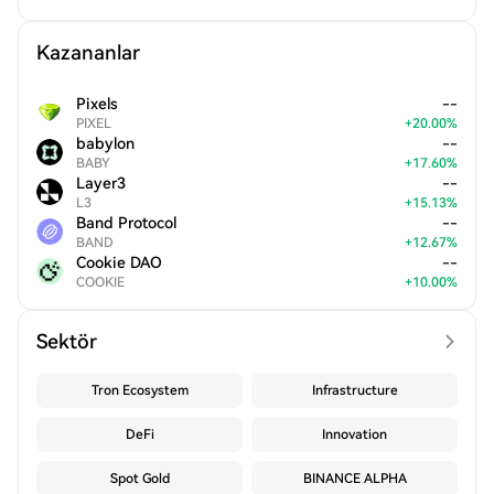
Kazananlar
Pixels
--
PIXEL
+
20.00
%
babylon
--
BABY
+
17.60
%
Layer3
--
L3
+
15.13
%
Band Protocol
--
BAND
+
12.67
%
Cookie DAO
--
COOKIE
+
10.00
%
Sektör
Tron Ecosystem
Infrastructure
DeFi
Innovation
Spot Gold
BINANCE ALPHA