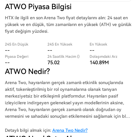
ATWO Piyasa Bilgisi
HTX ile ilgili en son Arena Two fiyat detaylarını alın: 24 saat en
yüksek ve en düşük, tüm zamanların en yüksek (ATH) ve günlük
fiyat değişim yüzdesi.
24S En Düşük
24S En Yüksek
En Yüksek
--
--
--
Piyasa Değeri
24 Saatlik Hacim ()
Dolaşımdaki Arz
--
75.02
140.89M
ATWO Nedir?
Arena Two, hayranların gerçek zamanlı etkinlik sonuçlarında
aktif, tokenleştirilmiş bir rol oynamalarına olanak tanıyan
merkeziyetsiz bir etkileşimli platformdur. Hayranları pasif
izleyicilere indirgeyen geleneksel yayın modellerinin aksine,
Arena Two, hayranların gerçek zamanlı olarak doğrudan oy
vermesini ve sahadaki sonuçları etkilemesini sağlamak için blok
zinciri teknolojisini kullanır.
Detaylı bilgi almak için:
Arena Two Nedir?