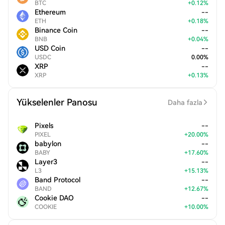
BTC
+
0.12
%
Ethereum
--
ETH
+
0.18
%
Binance Coin
--
BNB
+
0.04
%
USD Coin
--
USDC
0.00
%
XRP
--
XRP
+
0.13
%
Yükselenler Panosu
Daha fazla
Pixels
--
PIXEL
+
20.00
%
babylon
--
BABY
+
17.60
%
Layer3
--
L3
+
15.13
%
Band Protocol
--
BAND
+
12.67
%
Cookie DAO
--
COOKIE
+
10.00
%