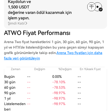
Kaydolun ve
1,500 USDT
değerine varan ödül kazanmak için
işlem yapın.
Şimdi Katıl
ATWO Fiyat Performansı
Arena Two fiyat hareketlerini 1 gün, 30 gün, 60 gün, 90 gün, 1
yıl ve HTX'de listelendiğinden bu yana geçen süreyi kapsayan
grafik görünümleriyle takip edin.
Arena Two fiyatları için daha
fazla veri görüntüleyin
Zaman
Değişim
%Değişim
En Yüksek Fiyat
En
Bugün
--
0.00%
--
30 gün
--
-78.10%
--
60 gün
--
-78.53%
--
90 gün
--
-98.97%
--
1 yıl
--
-98.97%
--
Listelemeden
--
-98.97%
--
beri