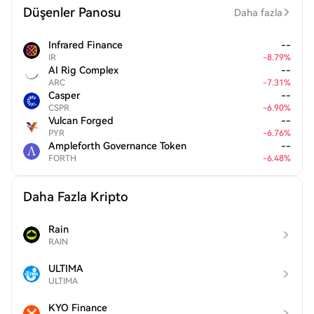
Düşenler Panosu
Daha fazla
Infrared Finance
--
IR
-
8.79
%
AI Rig Complex
--
ARC
-
7.31
%
Casper
--
CSPR
-
6.90
%
Vulcan Forged
--
PYR
-
6.76
%
Ampleforth Governance Token
--
FORTH
-
6.48
%
Daha Fazla Kripto
Rain
RAIN
ULTIMA
ULTIMA
KYO Finance