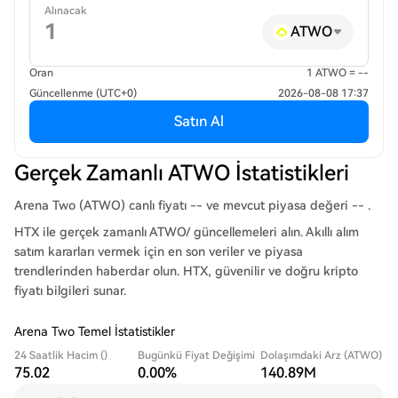
Alınacak
ATWO
Oran
1 ATWO = --
Güncellenme (UTC+0)
2026-08-08 17:37
Satın Al
Gerçek Zamanlı ATWO İstatistikleri
Arena Two (ATWO) canlı fiyatı -- ve mevcut piyasa değeri -- .
HTX ile gerçek zamanlı ATWO/ güncellemeleri alın. Akıllı alım
satım kararları vermek için en son veriler ve piyasa
trendlerinden haberdar olun. HTX, güvenilir ve doğru kripto
fiyatı bilgileri sunar.
Arena Two Temel İstatistikler
24 Saatlik Hacim ()
Bugünkü Fiyat Değişimi
Dolaşımdaki Arz (ATWO)
75.02
0.00%
140.89M