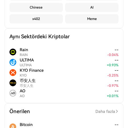
Chinese
AI
x402
Meme
Aynı Sektördeki Kriptolar
Rain
--
RAIN
-
0.04
%
ULTIMA
--
ULTIMA
+
0.93
%
KYO Finance
--
KYO
-
0.25
%
币安人生
--
币安人生
-
0.97
%
AO
--
AO
+
0.01
%
Önerilen
Daha fazla
Bitcoin
--