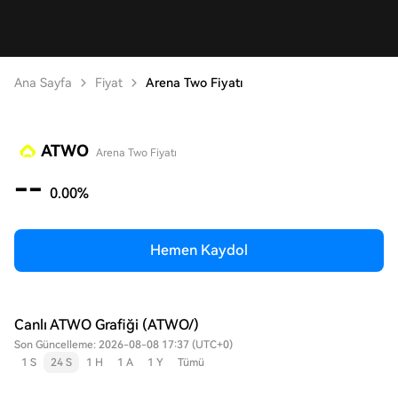
Ana Sayfa
Fiyat
Arena Two Fiyatı
ATWO
Arena Two Fiyatı
--
0.00%
Hemen Kaydol
Canlı ATWO Grafiği (ATWO/)
Son Güncelleme: 2026-08-08 17:37 (UTC+0)
1 S
24 S
1 H
1 A
1 Y
Tümü