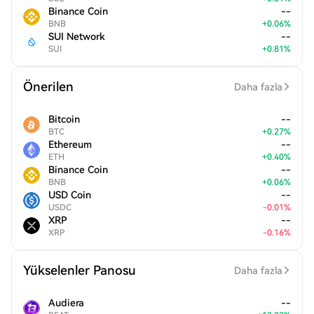
Binance Coin
--
BNB
+
0.06
%
SUI Network
--
SUI
+
0.81
%
Önerilen
Daha fazla
Bitcoin
--
BTC
+
0.27
%
Ethereum
--
ETH
+
0.40
%
Binance Coin
--
BNB
+
0.06
%
USD Coin
--
USDC
-
0.01
%
XRP
--
XRP
-
0.16
%
Yükselenler Panosu
Daha fazla
Audiera
--