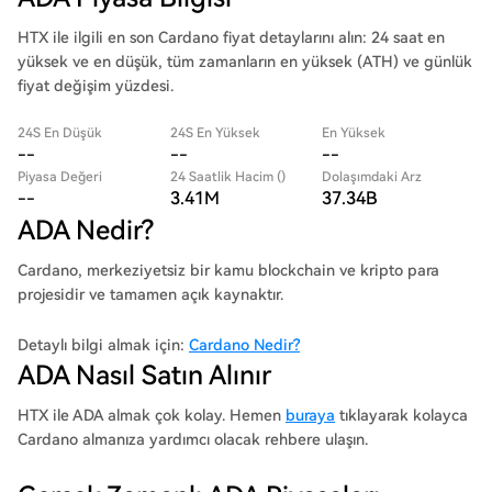
HTX ile ilgili en son Cardano fiyat detaylarını alın: 24 saat en
yüksek ve en düşük, tüm zamanların en yüksek (ATH) ve günlük
fiyat değişim yüzdesi.
24S En Düşük
24S En Yüksek
En Yüksek
--
--
--
Piyasa Değeri
24 Saatlik Hacim ()
Dolaşımdaki Arz
--
3.41M
37.34B
ADA Nedir?
Cardano, merkeziyetsiz bir kamu blockchain ve kripto para
projesidir ve tamamen açık kaynaktır.
Detaylı bilgi almak için:
Cardano Nedir?
ADA Nasıl Satın Alınır
HTX ile ADA almak çok kolay. Hemen
buraya
tıklayarak kolayca
Cardano almanıza yardımcı olacak rehbere ulaşın.