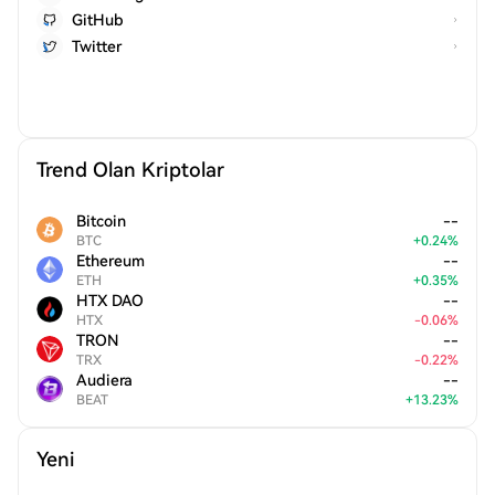
GitHub
Twitter
Trend Olan Kriptolar
Bitcoin
--
BTC
+
0.24
%
Ethereum
--
ETH
+
0.35
%
HTX DAO
--
HTX
-
0.06
%
TRON
--
TRX
-
0.22
%
Audiera
--
BEAT
+
13.23
%
Yeni