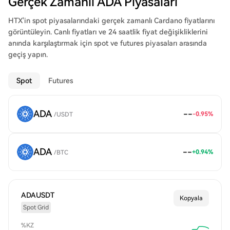
Gerçek Zamanlı ADA Piyasaları
HTX'in spot piyasalarındaki gerçek zamanlı Cardano fiyatlarını
görüntüleyin. Canlı fiyatları ve 24 saatlik fiyat değişikliklerini
anında karşılaştırmak için spot ve futures piyasaları arasında
geçiş yapın.
Spot
Futures
ADA
--
-0.95
%
/
USDT
ADA
--
+
0.94
%
/
BTC
ADAUSDT
Kopyala
Spot Grid
%KZ