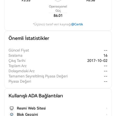
95.33
90.58
Operasyonel
Güç
86.01
*Üçüncü taraf veri kaynağı
@Certik
Önemli İstatistikler
Güncel Fiyat
--
Sıralama
16
Çıkış Tarihi
2017-10-02
Toplam Arz
--
Dolaşımdaki Arz
--
Tamamen Seyreltilmiş Piyasa Değeri
--
Piyasa Değeri
--
Kullanışlı ADA Bağlantıları
Resmi Web Sitesi
Blok Gezgini