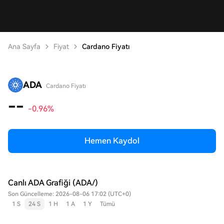
Ana Sayfa
Fiyat
Cardano Fiyatı
ADA
Cardano Fiyatı
--
-0.96%
Hemen Kaydol
Canlı ADA Grafiği (ADA/)
Son Güncelleme: 2026-08-06 17:02 (UTC+0)
1 S
24 S
1 H
1 A
1 Y
Tümü