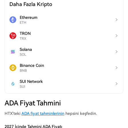
Daha Fazla Kripto
Ethereum
ETH
TRON
TRX
Solana
SOL
Binance Coin
BNB
SUI Network
SUI
ADA Fiyat Tahmini
HTX'teki
ADA fiyat tahminlerinin
hepsini keşfedin.
2027 İçinde Tahmini ADA Fiyatı