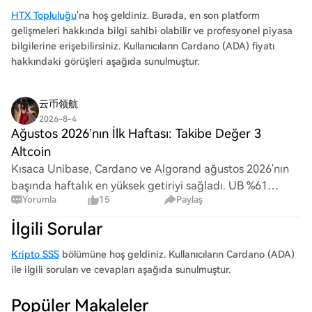
HTX Topluluğu
'na hoş geldiniz. Burada, en son platform
gelişmeleri hakkında bilgi sahibi olabilir ve profesyonel piyasa
bilgilerine erişebilirsiniz. Kullanıcıların Cardano (ADA) fiyatı
hakkındaki görüşleri aşağıda sunulmuştur.
云币领航
2026-8-4
Ağustos 2026’nın İlk Haftası: Takibe Değer 3
Altcoin
Kısaca Unibase, Cardano ve Algorand ağustos 2026'nın
başında haftalık en yüksek getiriyi sağladı. UB %61
Yorumla
15
Paylaş
yükseldi. Şimdi 0,1928 dolar direncini test ediyor. ADA
0,20 dolar seviyesinde direnç gösteriyo
İlgili Sorular
Kripto SSS
bölümüne hoş geldiniz. Kullanıcıların Cardano (ADA)
ile ilgili soruları ve cevapları aşağıda sunulmuştur.
Popüler Makaleler