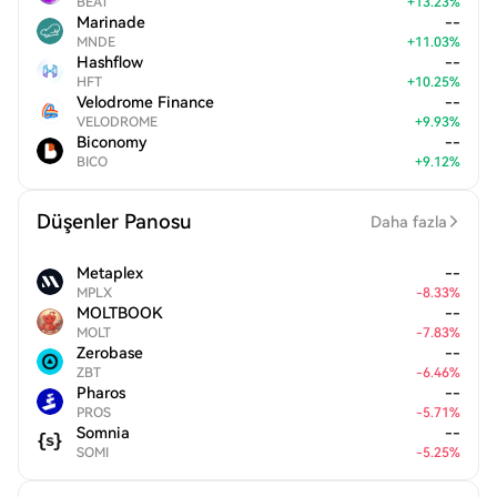
BEAT
+
13.23
%
Marinade
--
MNDE
+
11.03
%
Hashflow
--
HFT
+
10.25
%
Velodrome Finance
--
VELODROME
+
9.93
%
Biconomy
--
BICO
+
9.12
%
Düşenler Panosu
Daha fazla
Metaplex
--
MPLX
-
8.33
%
MOLTBOOK
--
MOLT
-
7.83
%
Zerobase
--
ZBT
-
6.46
%
Pharos
--
PROS
-
5.71
%
Somnia
--
SOMI
-
5.25
%