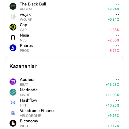
The Black Bull
--
ANSEM
+
2.94
%
wojak
--
WOJAK
+
0.34
%
Cap
--
CAP
-
1.38
%
Nesa
--
NES
-
2.80
%
Pharos
--
PROS
-
5.71
%
Kazananlar
Audiera
--
BEAT
+
13.23
%
Marinade
--
MNDE
+
11.03
%
Hashflow
--
HFT
+
10.25
%
Velodrome Finance
--
VELODROME
+
9.93
%
Biconomy
--
BICO
+
9.12
%