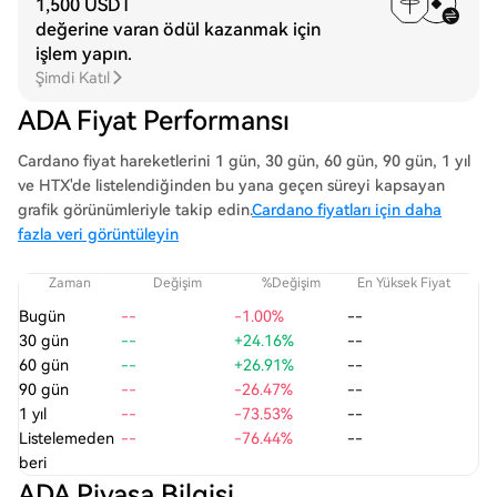
1,500 USDT
değerine varan ödül kazanmak için
işlem yapın.
Şimdi Katıl
ADA Fiyat Performansı
Cardano fiyat hareketlerini 1 gün, 30 gün, 60 gün, 90 gün, 1 yıl
ve HTX'de listelendiğinden bu yana geçen süreyi kapsayan
grafik görünümleriyle takip edin.
Cardano fiyatları için daha
fazla veri görüntüleyin
Zaman
Değişim
%Değişim
En Yüksek Fiyat
En
Bugün
--
-1.00%
--
30 gün
--
+24.16%
--
60 gün
--
+26.91%
--
90 gün
--
-26.47%
--
1 yıl
--
-73.53%
--
Listelemeden
--
-76.44%
--
beri
ADA Piyasa Bilgisi