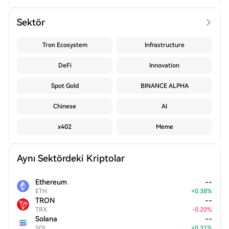
Sektör
Tron Ecosystem
Infrastructure
DeFi
Innovation
Spot Gold
BINANCE ALPHA
Chinese
AI
x402
Meme
Aynı Sektördeki Kriptolar
Ethereum
--
ETH
+
0.38
%
TRON
--
TRX
-
0.20
%
Solana
--
SOL
+
0.31
%