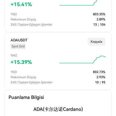
+
15.41
%
YGO
803.35
%
Maksimum Düşüş
2.89
%
24S | Toplam Eşleşen İşlemler
13
｜
104
ADAUSDT
Kopyala
Spot Grid
%KZ
+
15.39
%
YGO
802.73
%
Maksimum Düşüş
2.93
%
24S | Toplam Eşleşen İşlemler
10
｜
95
Puanlama Bilgisi
ADA
(卡尔达诺Cardano)