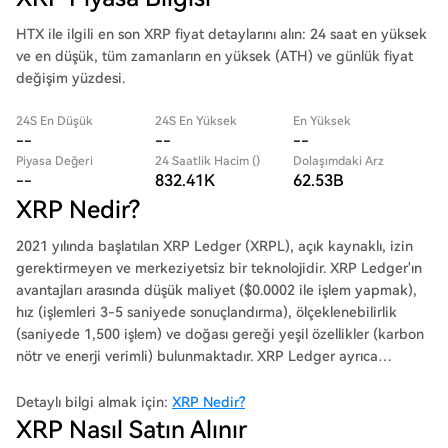
HTX ile ilgili en son XRP fiyat detaylarını alın: 24 saat en yüksek
ve en düşük, tüm zamanların en yüksek (ATH) ve günlük fiyat
değişim yüzdesi.
24S En Düşük
24S En Yüksek
En Yüksek
--
--
--
Piyasa Değeri
24 Saatlik Hacim ()
Dolaşımdaki Arz
--
832.41K
62.53B
XRP Nedir?
2021 yılında başlatılan XRP Ledger (XRPL), açık kaynaklı, izin
gerektirmeyen ve merkeziyetsiz bir teknolojidir. XRP Ledger'ın
avantajları arasında düşük maliyet ($0.0002 ile işlem yapmak),
hız (işlemleri 3-5 saniyede sonuçlandırma), ölçeklenebilirlik
(saniyede 1,500 işlem) ve doğası gereği yeşil özellikler (karbon
nötr ve enerji verimli) bulunmaktadır. XRP Ledger ayrıca
protokole entegre edilmiş ilk merkeziyetsiz borsa (DEX) ve özel
tokenizasyon yeteneklerini de içermektedir. 2012'den bu yana
Detaylı bilgi almak için:
XRP Nedir?
XRP Ledger güvenilir bir şekilde çalışmakta olup, 70 milyon
XRP Nasıl Satın Alınır
defter kapatmıştır.