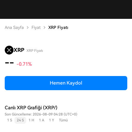
Ana Sayfa
Fiyat
XRP Fiyatı
XRP
XRP Fiyatı
--
-0.71%
Hemen Kaydol
Canlı XRP Grafiği (XRP/)
Son Güncelleme: 2026-08-09 04:28 (UTC+0)
1 S
24 S
1 H
1 A
1 Y
Tümü