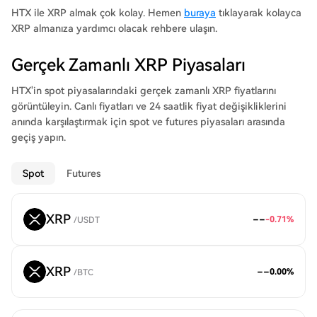
HTX ile XRP almak çok kolay. Hemen
buraya
tıklayarak kolayca
XRP almanıza yardımcı olacak rehbere ulaşın.
Gerçek Zamanlı XRP Piyasaları
HTX'in spot piyasalarındaki gerçek zamanlı XRP fiyatlarını
görüntüleyin. Canlı fiyatları ve 24 saatlik fiyat değişikliklerini
anında karşılaştırmak için spot ve futures piyasaları arasında
geçiş yapın.
Spot
Futures
XRP
--
-0.71
%
/
USDT
XRP
--
0.00
%
/
BTC