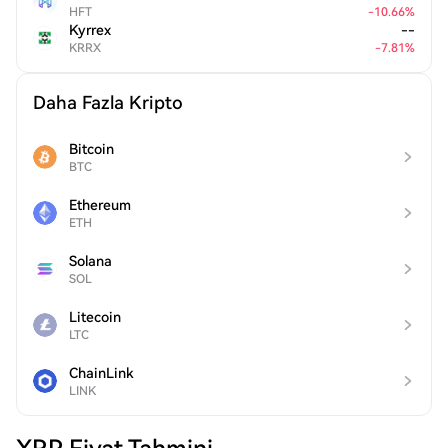
HFT
-
10.66
%
Kyrrex
--
KRRX
-
7.81
%
Daha Fazla Kripto
Bitcoin
BTC
Ethereum
ETH
Solana
SOL
Litecoin
LTC
ChainLink
LINK