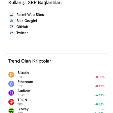
Kullanışlı XRP Bağlantıları
Resmi Web Sitesi
Blok Gezgini
GitHub
Twitter
Trend Olan Kriptolar
Bitcoin
--
BTC
-
0.38
%
Ethereum
--
ETH
-
0.43
%
Audiera
--
BEAT
+
6.43
%
TRON
--
TRX
+
0.38
%
Bitway
--