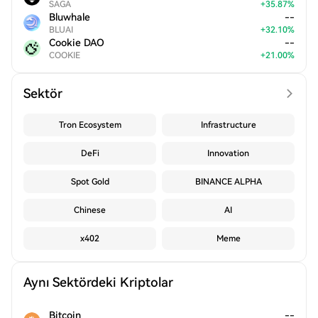
SAGA
+
35.87
%
Bluwhale
--
BLUAI
+
32.10
%
Cookie DAO
--
COOKIE
+
21.00
%
Sektör
Tron Ecosystem
Infrastructure
DeFi
Innovation
Spot Gold
BINANCE ALPHA
Chinese
AI
x402
Meme
Aynı Sektördeki Kriptolar
Bitcoin
--