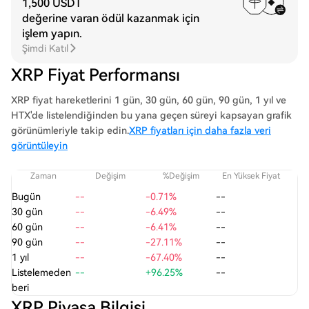
1,500 USDT
değerine varan ödül kazanmak için
işlem yapın.
Şimdi Katıl
XRP Fiyat Performansı
XRP fiyat hareketlerini 1 gün, 30 gün, 60 gün, 90 gün, 1 yıl ve
HTX'de listelendiğinden bu yana geçen süreyi kapsayan grafik
görünümleriyle takip edin.
XRP fiyatları için daha fazla veri
görüntüleyin
Zaman
Değişim
%Değişim
En Yüksek Fiyat
En
Bugün
--
-0.71%
--
30 gün
--
-6.49%
--
60 gün
--
-6.41%
--
90 gün
--
-27.11%
--
1 yıl
--
-67.40%
--
Listelemeden
--
+96.25%
--
beri
XRP Piyasa Bilgisi