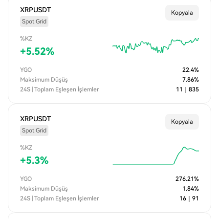
XRPUSDT
Kopyala
Spot Grid
%KZ
+
5.52
%
YGO
22.4
%
Maksimum Düşüş
7.86
%
24S | Toplam Eşleşen İşlemler
11
｜
835
XRPUSDT
Kopyala
Spot Grid
%KZ
+
5.3
%
YGO
276.21
%
Maksimum Düşüş
1.84
%
24S | Toplam Eşleşen İşlemler
16
｜
91