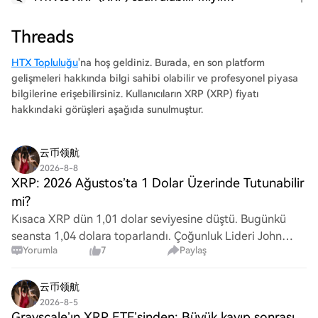
Threads
HTX Topluluğu
'na hoş geldiniz. Burada, en son platform
gelişmeleri hakkında bilgi sahibi olabilir ve profesyonel piyasa
bilgilerine erişebilirsiniz. Kullanıcıların XRP (XRP) fiyatı
hakkındaki görüşleri aşağıda sunulmuştur.
云币领航
2026-8-8
XRP: 2026 Ağustos’ta 1 Dolar Üzerinde Tutunabilir
mi?
Kısaca XRP dün 1,01 dolar seviyesine düştü. Bugünkü
seansta 1,04 dolara toparlandı. Çoğunluk Lideri John
Yorumla
7
Paylaş
Thune, Senato tatile çıkmadan önce CLARITY Act için
oylama başvurusu yapmayı planlıyor. Polymar
云币领航
2026-8-5
Grayscale’ın XRP ETF’sinden: Büyük kayıp sonrası