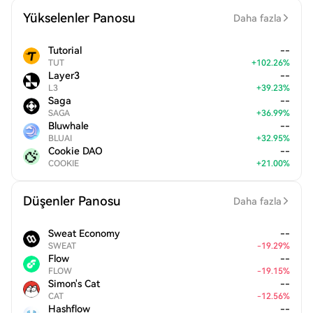
Yükselenler Panosu
Daha fazla
Tutorial
--
TUT
+
102.26
%
Layer3
--
L3
+
39.23
%
Saga
--
SAGA
+
36.99
%
Bluwhale
--
BLUAI
+
32.95
%
Cookie DAO
--
COOKIE
+
21.00
%
Düşenler Panosu
Daha fazla
Sweat Economy
--
SWEAT
-
19.29
%
Flow
--
FLOW
-
19.15
%
Simon's Cat
--
CAT
-
12.56
%
Hashflow
--