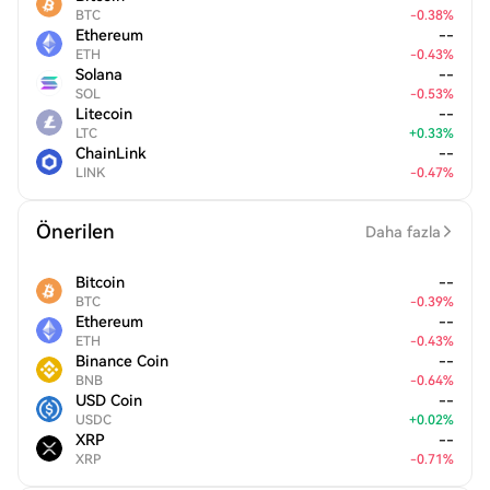
BTC
-
0.38
%
Ethereum
--
ETH
-
0.43
%
Solana
--
SOL
-
0.53
%
Litecoin
--
LTC
+
0.33
%
ChainLink
--
LINK
-
0.47
%
Önerilen
Daha fazla
Bitcoin
--
BTC
-
0.39
%
Ethereum
--
ETH
-
0.43
%
Binance Coin
--
BNB
-
0.64
%
USD Coin
--
USDC
+
0.02
%
XRP
--
XRP
-
0.71
%