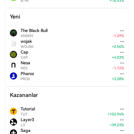
BTW
+
16.53
%
Yeni
The Black Bull
--
ANSEM
-
1.29
%
wojak
--
WOJAK
+
2.56
%
Cap
--
CAP
+
4.03
%
Nesa
--
NES
-
1.72
%
Pharos
--
PROS
+
3.28
%
Kazananlar
Tutorial
--
TUT
+
102.94
%
Layer3
--
L3
+
39.23
%
Saga
--