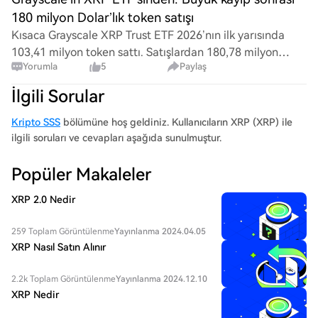
180 milyon Dolar’lık token satışı
Kısaca Grayscale XRP Trust ETF 2026’nın ilk yarısında
103,41 milyon token sattı. Satışlardan 180,78 milyon
Yorumla
5
Paylaş
dolar gelir elde etti. Net varlıklar aralıkta 223.36 milyon
dolardan haziran sonunda sadece 5
İlgili Sorular
Kripto SSS
bölümüne hoş geldiniz. Kullanıcıların XRP (XRP) ile
ilgili soruları ve cevapları aşağıda sunulmuştur.
Popüler Makaleler
XRP 2.0 Nedir
259 Toplam Görüntülenme
Yayınlanma 2024.04.05
XRP Nasıl Satın Alınır
2.2k Toplam Görüntülenme
Yayınlanma 2024.12.10
XRP Nedir