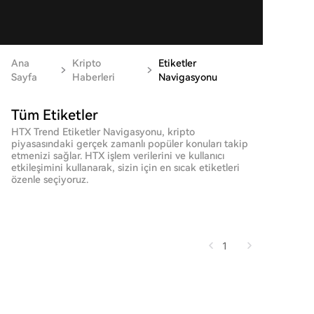
Ana
Kripto
Etiketler
Sayfa
Haberleri
Navigasyonu
Tüm Etiketler
HTX Trend Etiketler Navigasyonu, kripto
piyasasındaki gerçek zamanlı popüler konuları takip
etmenizi sağlar. HTX işlem verilerini ve kullanıcı
etkileşimini kullanarak, sizin için en sıcak etiketleri
özenle seçiyoruz.
1