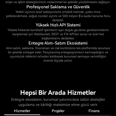
erişin ve işlem stratejilerinizin mükemmel bir şekilde yürütülmesini sağlayın.
Profesyonel Saklama ve Güvenlik
Yetkili üçüncü taraf saklayıcılarla ortaklık halinde, çoklu imza
yetkilendirmesi, soğuk cüzdan ayrımı ve 500 milyon $'a kadar koruma fonu
destekli.
Yüksek Hızlı API Sistemi
Yüksek frekanslı kantitatif işlemlerin aşırı düşük gecikme gereksinimlerini
karşılamak için WebSocket, REST ve FIX API'leri sunar ve özel hat
bağlantılarını destekler.
Entegre Alım-Satım Ekosistemi
Alım satım, saklama, finansman ve risk kontrolünü tek platformda sorunsuz
bir şekilde entegre eder. Parçalanmış entegrasyonların karmaşıklığını ve
uyumluluk risklerini ortadan kaldırarak kurumsal sermaye verimliliğini
önemli ölçüde artırır.
Hepsi Bir Arada Hizmetler
Entegre ekosistem, kurumsal yatırımcılara üstün stratejiler
uygulama ve kârlılığı maksimize etme gücü verir.
Hizmetler
Projeler
Finans