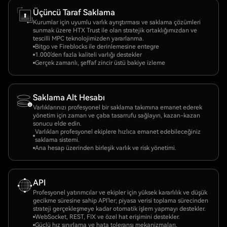
Üçüncü Taraf Saklama
Kurumlar için uyumlu varlık ayrıştırması ve saklama çözümleri
sunmak üzere HTX Trust ile olan stratejik ortaklığımızdan ve
tescilli MPC teknolojimizden yararlanma.
Bitgo ve Fireblocks ile derinlemesine entegre
1.000'den fazla kaliteli varlığı destekler
Gerçek zamanlı, şeffaf zincir üstü bakiye izleme
Saklama Alt Hesabı
Varlıklarınızı profesyonel bir saklama takımına emanet ederek
yönetim için zaman ve çaba tasarrufu sağlayın, kazan-kazan
sonucu elde edin.
Varlıkları profesyonel ekiplere hızlıca emanet edebileceğiniz
saklama sistemi.
Ana hesap üzerinden birleşik varlık ve risk yönetimi.
API
Profesyonel yatırımcılar ve ekipler için yüksek kararlılık ve düşük
gecikme süresine sahip API'ler; piyasa verisi toplama sürecinden
strateji gerçekleşmeye kadar otomatik işlem yapmayı destekler.
WebSocket, REST, FIX ve özel hat erişimini destekler.
Güçlü hız sınırlama ve hata toleransı mekanizmaları.