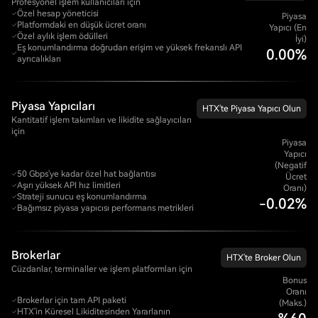
Profesyonel işlem kullanıcıları için
Özel hesap yöneticisi
Piyasa
Platformdaki en düşük ücret oranı
Yapıcı (En
Özel aylık işlem ödülleri
İyi)
Eş konumlandırma doğrudan erişim ve yüksek frekanslı API
0.00%
ayrıcalıkları
Piyasa Yapıcıları
HTX'te Piyasa Yapıcı Olun
Kantitatif işlem takımları ve likidite sağlayıcıları
için
Piyasa
Yapıcı
(Negatif
50 Gbps'ye kadar özel hat bağlantısı
Ücret
Aşırı yüksek API hız limitleri
Oranı)
Strateji sunucu eş konumlandırma
-0.02%
Bağımsız piyasa yapıcısı performans metrikleri
Brokerlar
HTX'te Broker Olun
Cüzdanlar, terminaller ve işlem platformları için
Bonus
Oranı
Brokerlar için tam API paketi
(Maks.)
HTX'in Küresel Likiditesinden Yararlanın