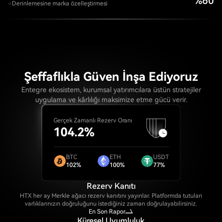
%60
Derinlemesine marka özelleştirmesi
Şeffaflıkla Güven İnşa Ediyoruz
Entegre ekosistem, kurumsal yatırımcılara üstün stratejiler
uygulama ve kârlılığı maksimize etme gücü verir.
Gerçek Zamanlı Rezerv Oranı
104.2%
BTC
ETH
USDT
102%
100%
77%
Rezerv Kanıtı
HTX her ay Merkle ağacı rezerv kanıtını yayınlar. Platformda tutulan
varlıklarınızın doğruluğunu istediğiniz zaman doğrulayabilirsiniz.
En Son Rapor
Küresel Uyumluluk