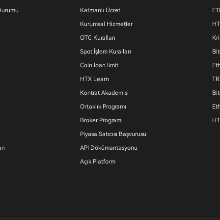
 Durumu
Katmanlı Ücret
ET
Kurumsal Hizmetler
HT
OTC Kuralları
Kr
Spot İşlem Kuralları
Bit
Coin loan limit
Et
HTX Learn
TR
Kontrat Akademisi
Bi
Ortaklık Programı
Et
Broker Programı
HT
Piyasa Satıcısı Başvurusu
rı
API Dökümantasyonu
Açık Platform