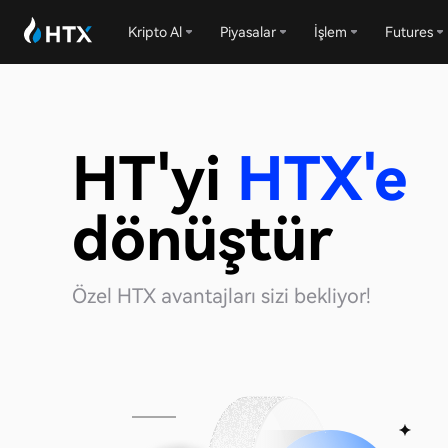
Kripto Al
Piyasalar
İşlem
Futures
HT'yi
HTX'e
dönüştür
Özel HTX avantajları sizi bekliyor!