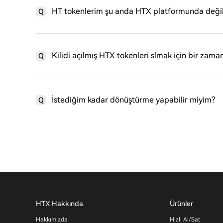
HT tokenlerim şu anda HTX platformunda değil.
Q
Kilidi açılmış HTX tokenleri slmak için bir zaman
Q
İstediğim kadar dönüştürme yapabilir miyim?
Q
HTX Hakkında
Ürünler
Hakkımızda
Hızlı Al/Sat