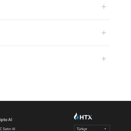
ipto Al
C Satın Al
Türkçe