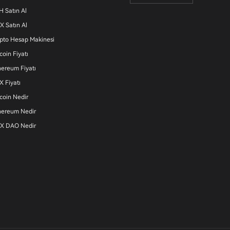
H Satın Al
X Satın Al
ipto Hesap Makinesi
coin Fiyatı
hereum Fiyatı
X Fiyatı
tcoin Nedir
hereum Nedir
X DAO Nedir