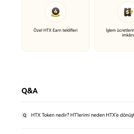
Özel HTX Earn teklifleri
İşlem ücretler
imkân
Q&A
HTX Token nedir? HT'lerimi neden HTX'e dönüş
Q