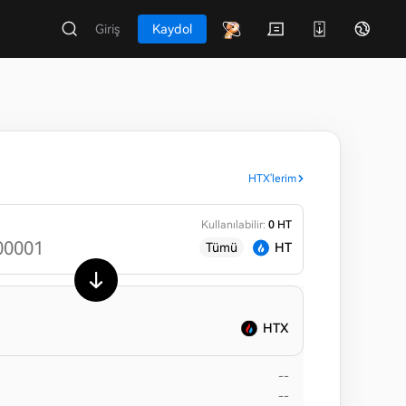
Giriş
Kaydol
HTX'lerim
Kullanılabilir:
0 HT
Tümü
HT
HTX
--
--