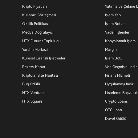
Kripto Fiyatları
Yatırma ve Çekme
Kullanıcı Sözleşmesi
İşlem Yap
Gizlilik Politikası
İşlem Botları
Medya Doğrulayıcı
Vadeli İşlemler
HTX Futures Topluluğu
Kopyalamalı İşlem
Yardım Merkezi
Margin
Küresel Lisanslı İşletmeler
İşlem Botu
Rezerv Kanıtı
Veri Geçmişini İndir
Kriptolar Site Haritası
Finans Hizmeti
Bug Ödülü
Uygulamayı İndir
HTX Ventures
Listeleme Başvurula
HTX Square
Crypto Loans
OTC Loan
Davet Ödülü