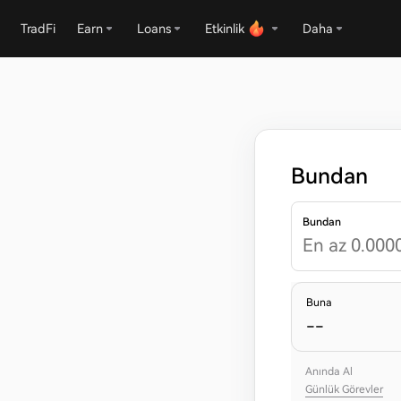
TradFi
Earn
Loans
Etkinlik
Daha
Bundan
Bundan
Buna
--
Anında Al
Günlük Görevler