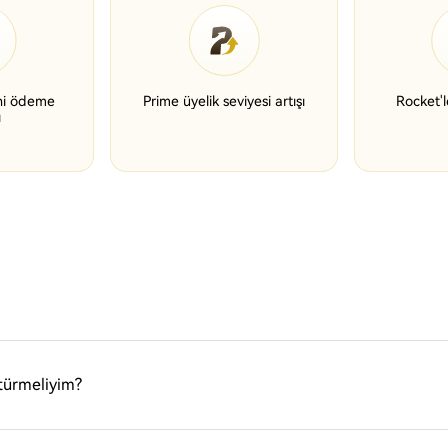
ini ödeme
Prime üyelik seviyesi artışı
Rocket'l
ı
türmeliyim?