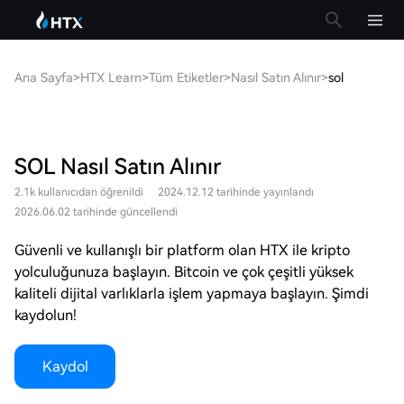
Ana Sayfa
>
HTX Learn
>
Tüm Etiketler
>
Nasıl Satın Alınır
>
sol
SOL Nasıl Satın Alınır
2.1k kullanıcıdan öğrenildi
2024.12.12 tarihinde yayınlandı
2026.06.02 tarihinde güncellendi
Güvenli ve kullanışlı bir platform olan HTX ile kripto
yolculuğunuza başlayın. Bitcoin ve çok çeşitli yüksek
kaliteli dijital varlıklarla işlem yapmaya başlayın. Şimdi
kaydolun!
Kaydol