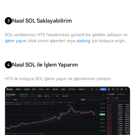
Nasıl SOL Saklayabilirim
3
SOL varlıklarınızı HTX hesabınızda güvenli bir şekilde saklayın ve
işlem yapın
, blok zinciri işlemleri veya
staking
için kolayca erişin.
Nasıl SOL ile İşlem Yaparım
4
HTX ile kolayca SOL işlemi yapın ve işlemlerinizi yönetin.