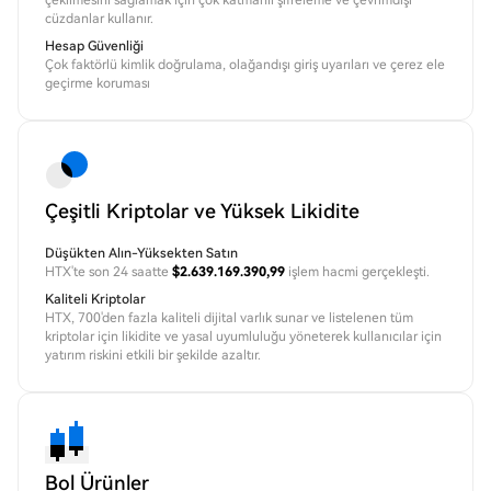
çekilmesini sağlamak için çok katmanlı şifreleme ve çevrimdışı
cüzdanlar kullanır.
Hesap Güvenliği
Çok faktörlü kimlik doğrulama, olağandışı giriş uyarıları ve çerez ele
geçirme koruması
Çeşitli Kriptolar ve Yüksek Likidite
Düşükten Alın-Yüksekten Satın
HTX'te son 24 saatte
$2.639.169.390,99
işlem hacmi gerçekleşti.
Kaliteli Kriptolar
HTX, 700'den fazla kaliteli dijital varlık sunar ve listelenen tüm
kriptolar için likidite ve yasal uyumluluğu yöneterek kullanıcılar için
yatırım riskini etkili bir şekilde azaltır.
Bol Ürünler