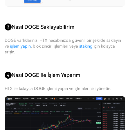
Nasıl DOGE Saklayabilirim
3
DOGE varlıklarınızı HTX hesabınızda güvenli bir şekilde saklayın
ve
işlem yapın
, blok zinciri işlemleri veya
staking
için kolayca
erişin.
Nasıl DOGE ile İşlem Yaparım
4
HTX ile kolayca DOGE işlemi yapın ve işlemlerinizi yönetin.