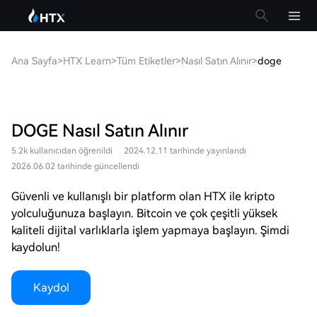
Ana Sayfa
>
HTX Learn
>
Tüm Etiketler
>
Nasıl Satın Alınır
>
doge
DOGE Nasıl Satın Alınır
5.2k kullanıcıdan öğrenildi
2024.12.11 tarihinde yayınlandı
2026.06.02 tarihinde güncellendi
Güvenli ve kullanışlı bir platform olan HTX ile kripto
yolculuğunuza başlayın. Bitcoin ve çok çeşitli yüksek
kaliteli dijital varlıklarla işlem yapmaya başlayın. Şimdi
kaydolun!
Kaydol