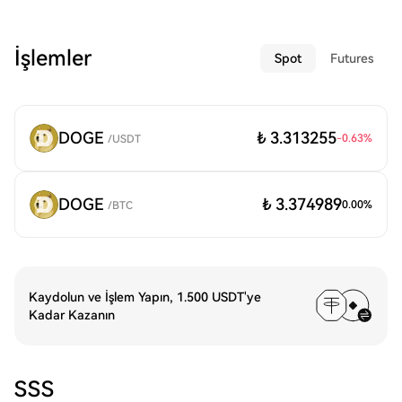
İşlemler
Spot
Futures
DOGE
₺ 3.313255
-0.63
%
/
USDT
DOGE
₺ 3.374989
0.00
%
/
BTC
Kaydolun ve İşlem Yapın, 1.500 USDT'ye
Kadar Kazanın
SSS