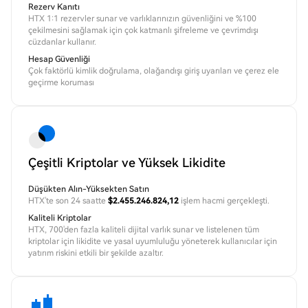
Rezerv Kanıtı
HTX 1:1 rezervler sunar ve varlıklarınızın güvenliğini ve %100
çekilmesini sağlamak için çok katmanlı şifreleme ve çevrimdışı
cüzdanlar kullanır.
Hesap Güvenliği
Çok faktörlü kimlik doğrulama, olağandışı giriş uyarıları ve çerez ele
geçirme koruması
Çeşitli Kriptolar ve Yüksek Likidite
Düşükten Alın-Yüksekten Satın
HTX'te son 24 saatte
$2.455.246.824,12
işlem hacmi gerçekleşti.
Kaliteli Kriptolar
HTX, 700'den fazla kaliteli dijital varlık sunar ve listelenen tüm
kriptolar için likidite ve yasal uyumluluğu yöneterek kullanıcılar için
yatırım riskini etkili bir şekilde azaltır.