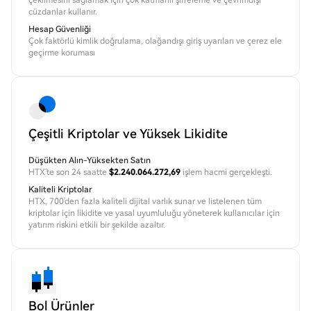
çekilmesini sağlamak için çok katmanlı şifreleme ve çevrimdışı
cüzdanlar kullanır.
Hesap Güvenliği
Çok faktörlü kimlik doğrulama, olağandışı giriş uyarıları ve çerez ele
geçirme koruması
Çeşitli Kriptolar ve Yüksek Likidite
Düşükten Alın-Yüksekten Satın
HTX'te son 24 saatte
$2.240.064.272,69
işlem hacmi gerçekleşti.
Kaliteli Kriptolar
HTX, 700'den fazla kaliteli dijital varlık sunar ve listelenen tüm
kriptolar için likidite ve yasal uyumluluğu yöneterek kullanıcılar için
yatırım riskini etkili bir şekilde azaltır.
Bol Ürünler