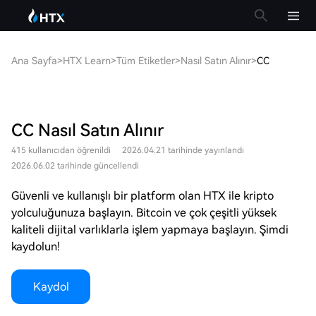
Ana Sayfa
>
HTX Learn
>
Tüm Etiketler
>
Nasıl Satın Alınır
>
CC
CC Nasıl Satın Alınır
415 kullanıcıdan öğrenildi
2026.04.21 tarihinde yayınlandı
2026.06.02 tarihinde güncellendi
Güvenli ve kullanışlı bir platform olan HTX ile kripto
yolculuğunuza başlayın. Bitcoin ve çok çeşitli yüksek
kaliteli dijital varlıklarla işlem yapmaya başlayın. Şimdi
kaydolun!
Kaydol