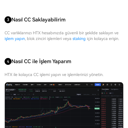
Nasıl CC Saklayabilirim
3
CC varlıklarınızı HTX hesabınızda güvenli bir şekilde saklayın ve
işlem yapın
, blok zinciri işlemleri veya
staking
için kolayca erişin.
Nasıl CC ile İşlem Yaparım
4
HTX ile kolayca CC işlemi yapın ve işlemlerinizi yönetin.