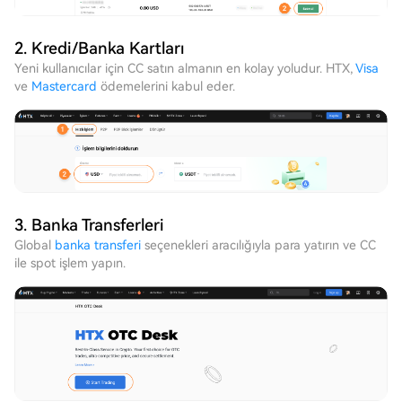
2. Kredi/Banka Kartları
Yeni kullanıcılar için CC satın almanın en kolay yoludur. HTX,
Visa
ve
Mastercard
ödemelerini kabul eder.
3. Banka Transferleri
Global
banka transferi
seçenekleri aracılığıyla para yatırın ve CC
ile spot işlem yapın.