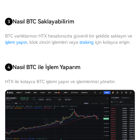
Nasıl BTC Saklayabilirim
3
BTC varlıklarınızı HTX hesabınızda güvenli bir şekilde saklayın ve
işlem yapın
, blok zinciri işlemleri veya
staking
için kolayca erişin.
Nasıl BTC ile İşlem Yaparım
4
HTX ile kolayca BTC işlemi yapın ve işlemlerinizi yönetin.