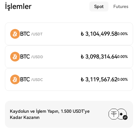
İşlemler
Spot
Futures
BTC
₺ 3,104,499.58
0.00
%
/
USDT
BTC
₺ 3,098,314.64
0.00
%
/
USDD
BTC
₺ 3,119,567.62
0.00
%
/
USDC
Kaydolun ve İşlem Yapın, 1.500 USDT'ye
Kadar Kazanın