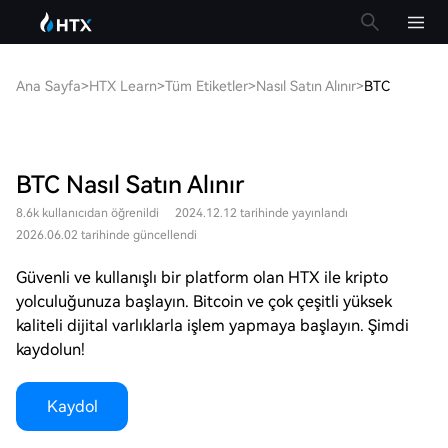
Ana Sayfa
>
HTX Learn
>
Tüm Etiketler
>
Nasıl Satın Alınır
>
BTC
BTC Nasıl Satın Alınır
8.6k kullanıcıdan öğrenildi
2024.12.12 tarihinde yayınlandı
2026.06.02 tarihinde güncellendi
Güvenli ve kullanışlı bir platform olan HTX ile kripto
yolculuğunuza başlayın. Bitcoin ve çok çeşitli yüksek
kaliteli dijital varlıklarla işlem yapmaya başlayın. Şimdi
kaydolun!
Kaydol