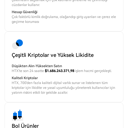
çekilmesini sağlamak için çok katmanlı şifreleme ve çevrimdışı
cüzdanlar kullanır.
Hesap Güvenliği
Çok faktörlü kimlik doğrulama, olağandışı giriş uyarıları ve çerez ele
geçirme koruması
Çeşitli Kriptolar ve Yüksek Likidite
Düşükten Alın-Yüksekten Satın
HTX'te son 24 saatte
$1.686.243.371,98
işlem hacmi gerçekleşti.
Kaliteli Kriptolar
HTX, 700'den fazla kaliteli dijital varlık sunar ve listelenen tüm
kriptolar için likidite ve yasal uyumluluğu yöneterek kullanıcılar için
yatırım riskini etkili bir şekilde azaltır.
Bol Ürünler