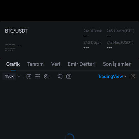
BTC/USDT
24s Yüksek
24S Hacim(BTC)
---
---
24S Düşük
24s Hac.(USDT)
---
---
---
---
≈ ---
Grafik
Tanıtım
Veri
Emir Defteri
Son İşlemler
TradingView
15dk