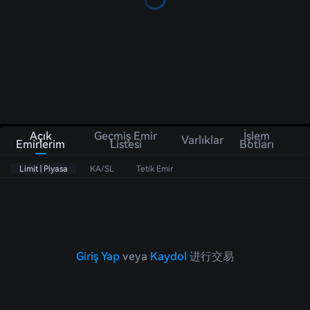
Açık
Geçmiş Emir
İşlem
Varlıklar
Emirlerim
Listesi
Botları
Limit | Piyasa
KA/SL
Tetik Emir
Giriş Yap
veya
Kaydol
进行交易