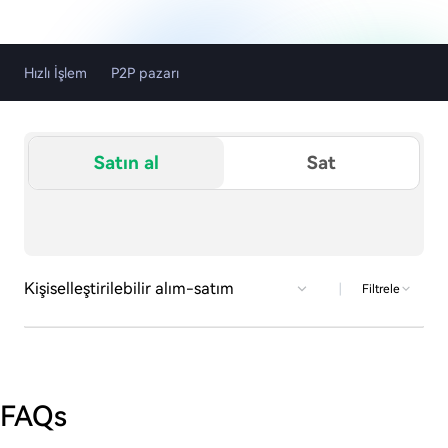
Hızlı İşlem
P2P pazarı
Satın al
Sat
Kişiselleştirilebilir alım-satım
|
Filtrele
FAQs