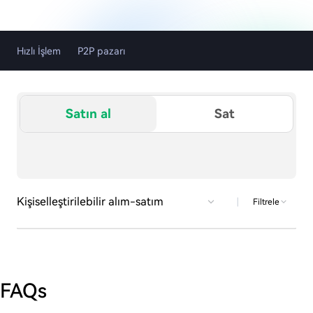
Hızlı İşlem
P2P pazarı
Satın al
Sat
Kişiselleştirilebilir alım-satım
|
Filtrele
FAQs