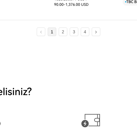
D
TBC B
90.00
-1,376.00 USD
1
2
3
4
isiniz?