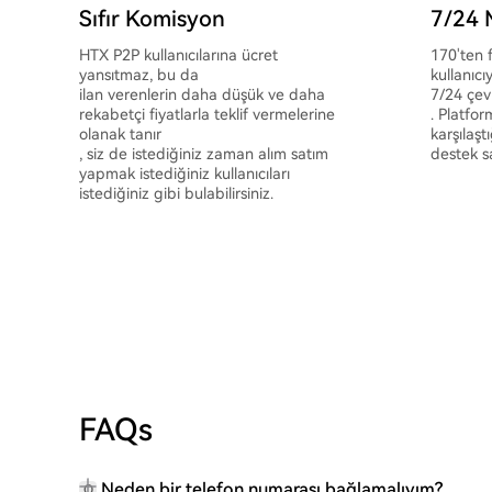
Sıfır Komisyon
7/24 
HTX P2P kullanıcılarına ücret
170'ten 
yansıtmaz, bu da
kullanıcı
ilan verenlerin daha düşük ve daha
7/24 çev
rekabetçi fiyatlarla teklif vermelerine
. Platfor
olanak tanır
karşılaş
, siz de istediğiniz zaman alım satım
destek s
yapmak istediğiniz kullanıcıları
istediğiniz gibi bulabilirsiniz.
FAQs
Neden bir telefon numarası bağlamalıyım?
Q