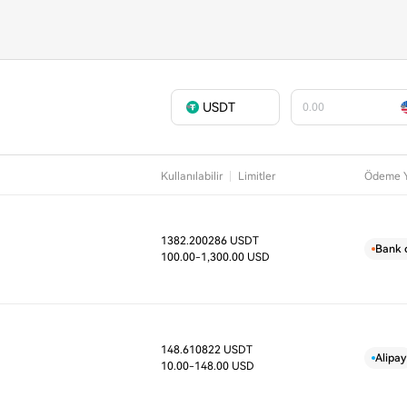
USDT
Kullanılabilir
Limitler
Ödeme Y
1382.200286 USDT
D
Bank 
100.00
-1,300.00 USD
148.610822 USDT
D
Alipay
10.00
-148.00 USD