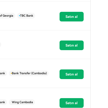
of Georgia
TBC Bank
Satın al
Satın al
ank
Bank Transfer (Cambodia)
Satın al
ank
Wing Cambodia
Satın al