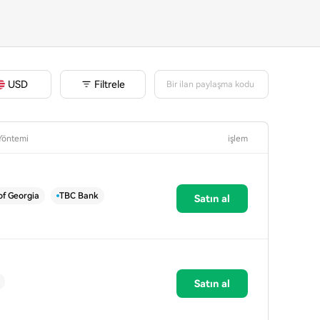
Filtrele
USD
öntemi
işlem
of Georgia
TBC Bank
Satın al
Satın al