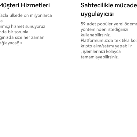
Müşteri Hizmetleri
Sahtecilikle mücade
uygulayıcısı
fazla ülkede on milyonlarca
ya
59 adet popüler yerel ödem
rimiçi hizmet sunuyoruz
yönteminden istediğinizi
mda bir sorunla
kullanabilirsiniz.
tığınızda size her zaman
Platformumuzda tek tıkla ko
ağlayacağız.
kripto alım/satımı yapabilir
, işlemlerinizi kolayca
tamamlayabilirsiniz.