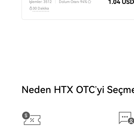
1.04 US
İşlemler: 3512
|
Dolum Oranı
94%
30 Dakika
Neden HTX OTC’yi Seçmel