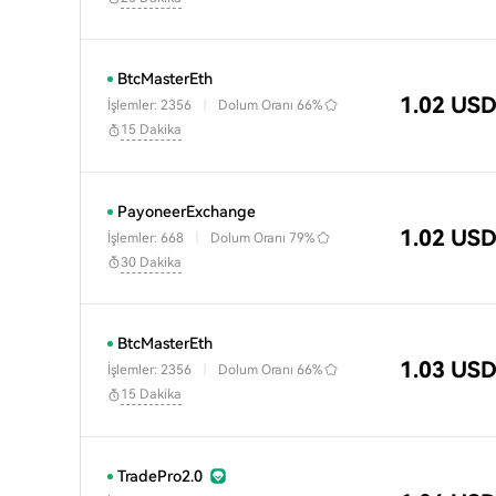
BtcMasterEth
1.02 US
İşlemler: 2356
|
Dolum Oranı
66%
15 Dakika
PayoneerExchange
1.02 US
İşlemler: 668
|
Dolum Oranı
79%
30 Dakika
BtcMasterEth
1.03 US
İşlemler: 2356
|
Dolum Oranı
66%
15 Dakika
TradePro2.0