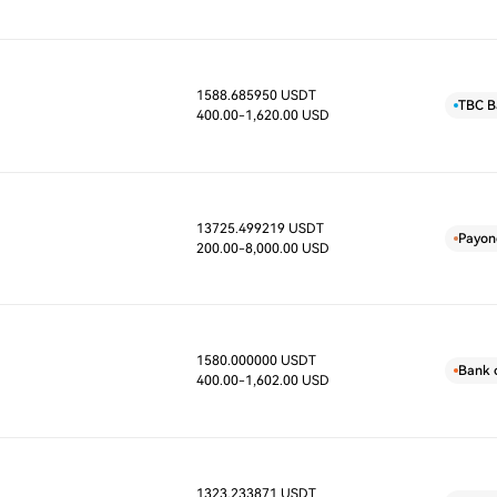
1588.685950 USDT
D
TBC B
400.00
-1,620.00 USD
13725.499219 USDT
D
Payon
200.00
-8,000.00 USD
1580.000000 USDT
D
Bank 
400.00
-1,602.00 USD
1323.233871 USDT