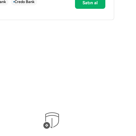
ank
Credo Bank
Satın al