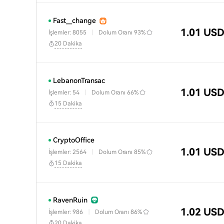
Fast__change
1.01 US
İşlemler: 8055
|
Dolum Oranı
93%
20 Dakika
LebanonTransac
1.01 US
İşlemler: 54
|
Dolum Oranı
66%
15 Dakika
CryptoOffice
1.01 US
İşlemler: 2564
|
Dolum Oranı
85%
15 Dakika
RavenRuin
1.02 US
İşlemler: 986
|
Dolum Oranı
86%
20 Dakika