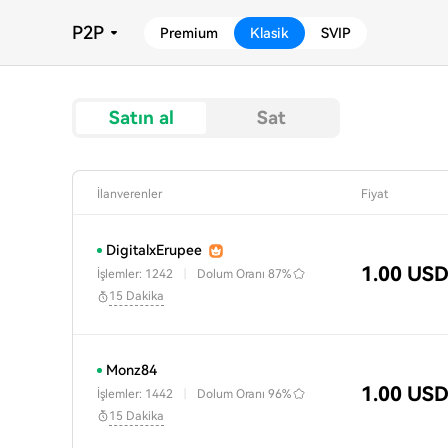
P2P
Premium
Klasik
SVIP
Satın al
Sat
İlanverenler
Fiyat
DigitalxErupee
1.00 US
İşlemler: 1242
|
Dolum Oranı
87%
15 Dakika
Monz84
1.00 US
İşlemler: 1442
|
Dolum Oranı
96%
15 Dakika