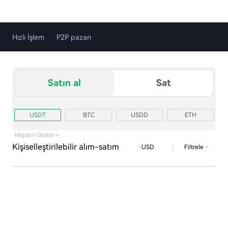
Hızlı İşlem
P2P pazarı
Satın al
Sat
USDT
BTC
USDD
ETH
TRX
USD1
Hepsini Göster
Kişiselleştirilebilir alım-satım
|
Filtrele
USD