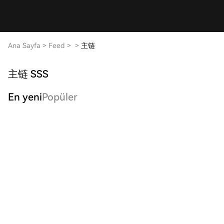
Ana Sayfa
>
Feed
>
>
主链
主链 SSS
En yeni
Popüler