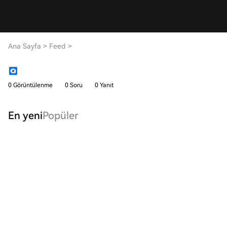
Ana Sayfa
>
Feed
>
0 Görüntülenme
0 Soru
0 Yanıt
En yeni
Popüler