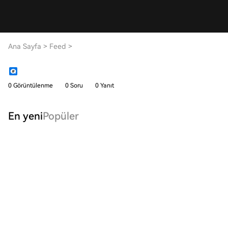
Ana Sayfa
>
Feed
>
0 Görüntülenme
0 Soru
0 Yanıt
En yeni
Popüler