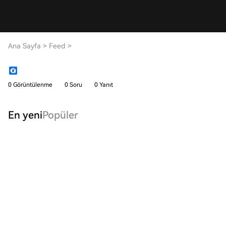
Ana Sayfa
>
Feed
>
0 Görüntülenme
0 Soru
0 Yanıt
En yeni
Popüler