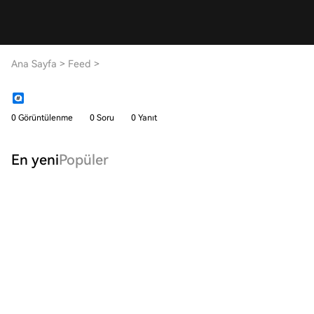
Ana Sayfa
>
Feed
>
0 Görüntülenme
0 Soru
0 Yanıt
En yeni
Popüler