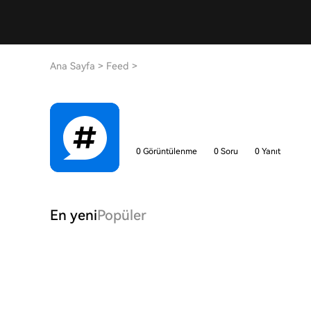
Ana Sayfa
>
Feed
>
0 Görüntülenme
0 Soru
0 Yanıt
En yeni
Popüler