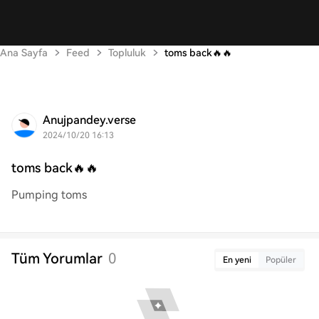
Ana Sayfa
Feed
Topluluk
toms back🔥🔥
Anujpandey.verse
2024/10/20 16:13
toms back🔥🔥
Pumping toms
Tüm Yorumlar
0
En yeni
Popüler