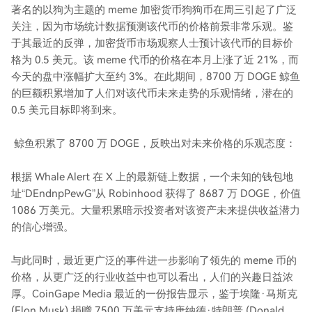
著名的以狗为主题的 meme 加密货币狗狗币在周三引起了广泛
关注，因为市场统计数据预测该代币的价格前景非常乐观。鉴
于其最近的反弹，加密货币市场观察人士预计该代币的目标价
格为 0.5 美元。该 meme 代币的价格在本月上涨了近 21%，而
今天的盘中涨幅扩大至约 3%。在此期间，8700 万 DOGE 鲸鱼
的巨额积累增加了人们对该代币未来走势的乐观情绪，潜在的
0.5 美元目标即将到来。
鲸鱼积累了 8700 万 DOGE，反映出对未来价格的乐观态度：
根据 Whale Alert 在 X 上的最新链上数据，一个未知的钱包地
址“DEndnpPewG”从 Robinhood 获得了 8687 万 DOGE，价值
1086 万美元。大量积累暗示投资者对该资产未来提供收益潜力
的信心增强。
与此同时，最近更广泛的事件进一步影响了领先的 meme 币的
价格，从更广泛的行业收益中也可以看出，人们的兴趣日益浓
厚。CoinGape Media 最近的一份报告显示，鉴于埃隆·马斯克
(Elon Musk) 捐赠 7500 万美元支持唐纳德·特朗普 (Donald