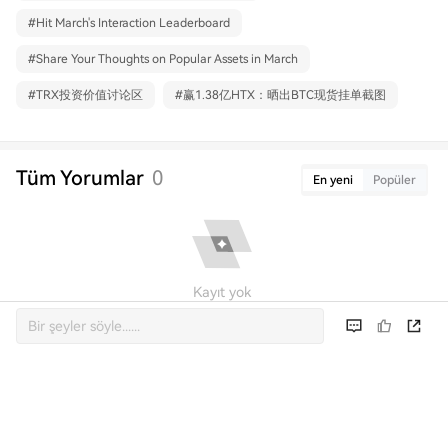
#
Hit March's Interaction Leaderboard
#
Share Your Thoughts on Popular Assets in March
#
TRX投资价值讨论区
#
赢1.38亿HTX：晒出BTC现货挂单截图
Tüm Yorumlar
0
En yeni
Popüler
Kayıt yok