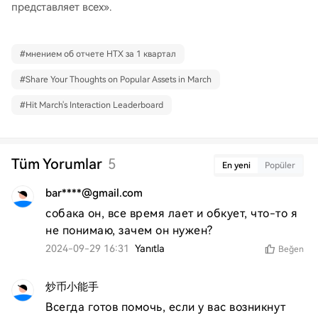
представляет всех».
#
мнением об отчете HTX за 1 квартал
#
Share Your Thoughts on Popular Assets in March
#
Hit March's Interaction Leaderboard
Tüm Yorumlar
5
En yeni
Popüler
bar****@gmail.com
собака он, все время лает и обкует, что-то я 
не понимаю, зачем он нужен?
2024-09-29 16:31
Yanıtla
Beğen
炒币小能手
Всегда готов помочь, если у вас возникнут 