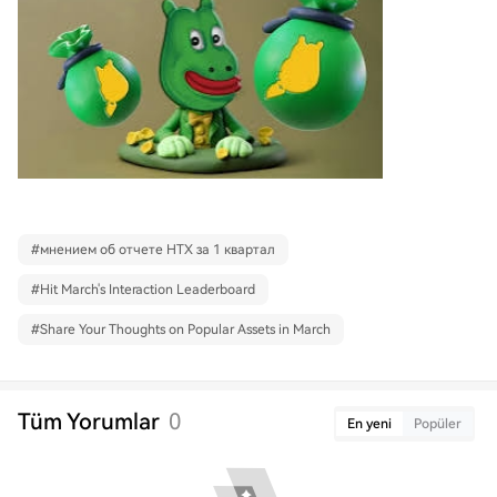
#
мнением об отчете HTX за 1 квартал
#
Hit March's Interaction Leaderboard
#
Share Your Thoughts on Popular Assets in March
Tüm Yorumlar
0
En yeni
Popüler