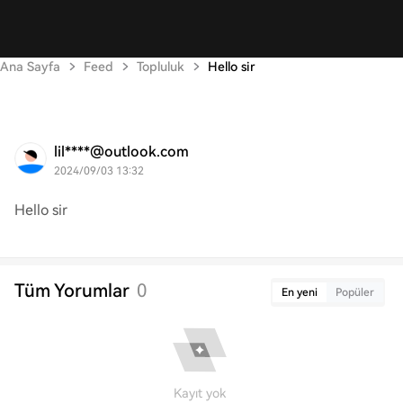
Ana Sayfa
Feed
Topluluk
Hello sir
lil****@outlook.com
2024/09/03 13:32
Hello sir
Tüm Yorumlar
0
En yeni
Popüler
Kayıt yok