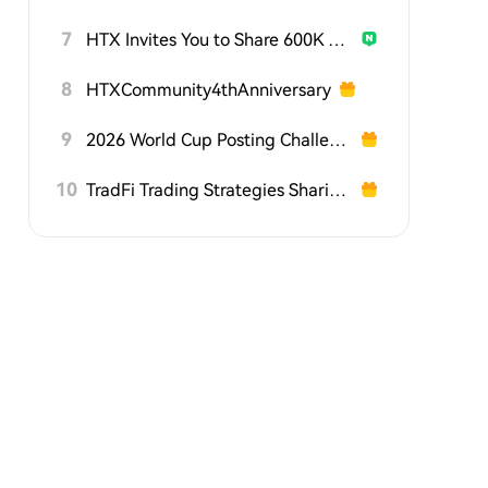
7
HTX Invites You to Share 600K USDT in Gift Packs
8
HTXCommunity4thAnniversary
9
2026 World Cup Posting Challenge on HTX Square
10
TradFi Trading Strategies Sharing Challenge