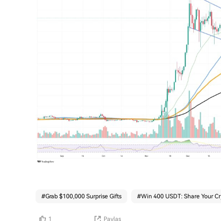
#
Grab $100,000 Surprise Gifts
#
Win 400 USDT: Share Your Cr
1
Paylaş