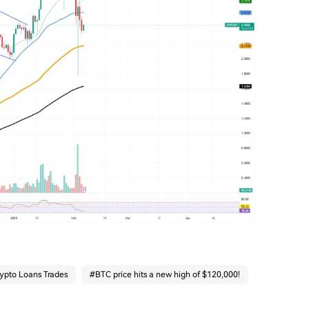
ypto Loans Trades
#
BTC price hits a new high of $120,000!