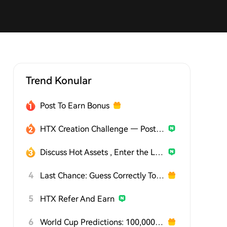
Trend Konular
Post To Earn Bonus
HTX Creation Challenge — Post and Win 1,500U
Discuss Hot Assets , Enter the Lucky Draw
4
Last Chance: Guess Correctly Today and Win More
5
HTX Refer And Earn
6
World Cup Predictions: 100,000 USDT Daily