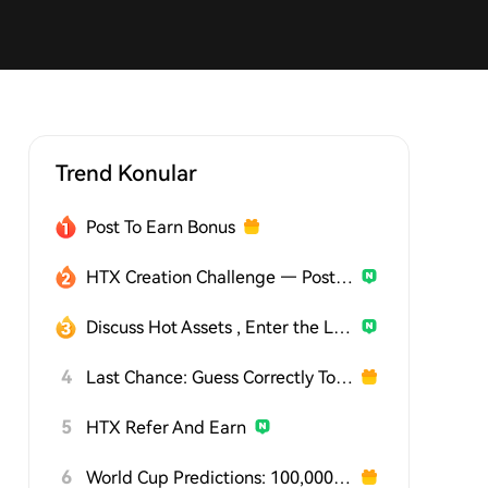
Trend Konular
Post To Earn Bonus
HTX Creation Challenge — Post and Win 1,500U
Discuss Hot Assets , Enter the Lucky Draw
4
Last Chance: Guess Correctly Today and Win More
5
HTX Refer And Earn
6
World Cup Predictions: 100,000 USDT Daily