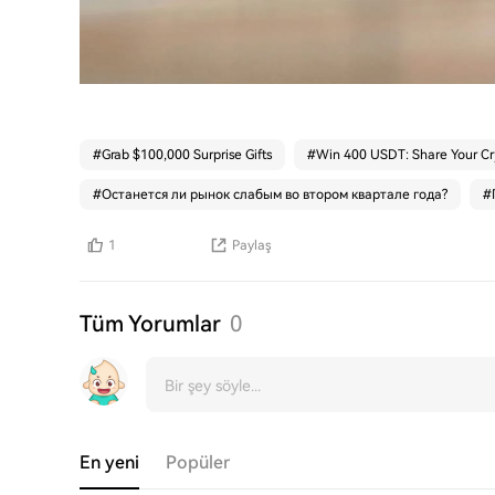
#
Grab $100,000 Surprise Gifts
#
Win 400 USDT: Share Your Cr
#
Останется ли рынок слабым во втором квартале года?
#
1
Paylaş
Tüm Yorumlar
0
En yeni
Popüler