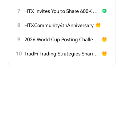
7
HTX Invites You to Share 600K USDT in Gift Packs
8
HTXCommunity4thAnniversary
9
2026 World Cup Posting Challenge on HTX Square
10
TradFi Trading Strategies Sharing Challenge