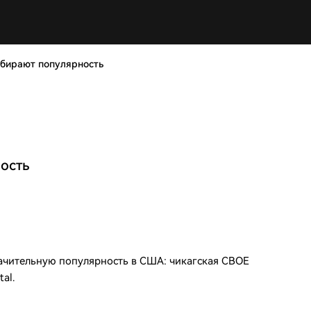
абирают популярность
ость
чительную популярность в США: чикагская CBOE
al.