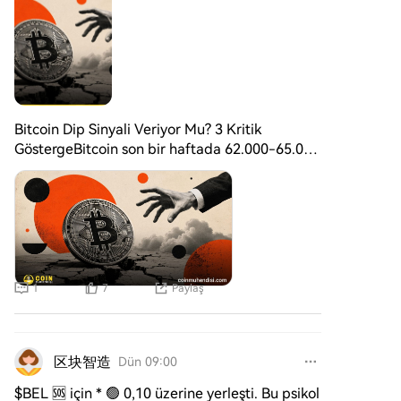
Bitcoin Dip Sinyali Veriyor Mu? 3 Kritik
GöstergeBitcoin son bir haftada 62.000-65.000
dolar aralığında sıkışık bir görünüm
sergiledi. Bitcoin için zincir üstü veriler olası bir
toparlanma ihtimalinin güçlendiğine işaret
ederken, uzun vadeli spot akışları satıcıların
piyasadaki etkisini tamamen kaybetmediğini
gösteriyor.
$
BTC
1
7
Paylaş
区块智造
Dün 09:00
$BEL 🆘 için * 🟢 0,10 üzerine yerleşti. Bu psikol