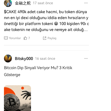
金融之舵
17 saat önce
$CAKE 490k adet cake hacmi, bu token dünya
nın en iyi dexi olduğunu iddia eden hırsızların y
önettiği bir platform tokeni 😁 100 kişiden 90ı c
ake tokenin ne olduğunu ve nereye ait olduğun
u bilmez. Çünkü
Yorumlar
7
Paylaş
Bitsky000
16 saat önce
Bitcoin Dip Sinyali Veriyor Mu? 3 Kritik
Gösterge