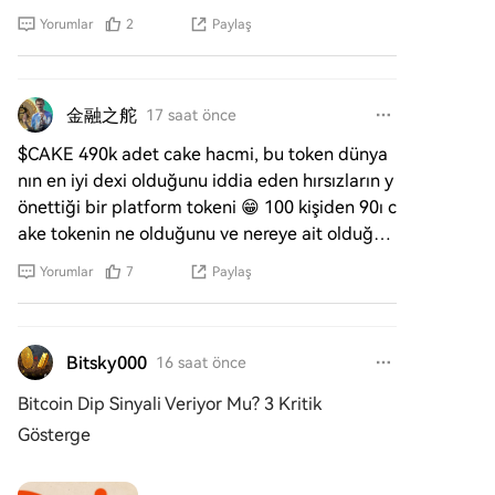
yor.
Yorumlar
2
Paylaş
金融之舵
17 saat önce
$CAKE 490k adet cake hacmi, bu token dünya
nın en iyi dexi olduğunu iddia eden hırsızların y
önettiği bir platform tokeni 😁 100 kişiden 90ı c
ake tokenin ne olduğunu ve nereye ait olduğun
u bilmez. Çünkü
Yorumlar
7
Paylaş
Bitsky000
16 saat önce
Bitcoin Dip Sinyali Veriyor Mu? 3 Kritik
Gösterge