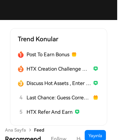
Trend Konular
Post To Earn Bonus
HTX Creation Challenge — Post and Win 1,500U
Discuss Hot Assets , Enter the Lucky Draw
4
Last Chance: Guess Correctly Today and Win More
5
HTX Refer And Earn
Ana Sayfa
Feed
Yayınla
Recommend
Follow
Hot
News