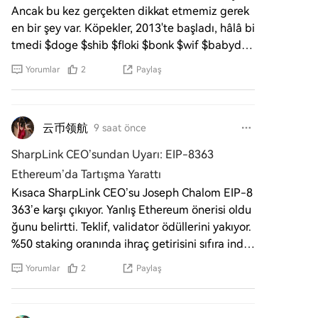
Ancak bu kez gerçekten dikkat etmemiz gerek
en bir şey var. Köpekler, 2013'te başladı, hâlâ bi
tmedi $doge $shib $floki $bonk $wif $babydog
e $myro Kurbağa
Yorumlar
2
Paylaş
云币领航
9 saat önce
SharpLink CEO’sundan Uyarı: EIP-8363
Ethereum’da Tartışma Yarattı
Kısaca SharpLink CEO’su Joseph Chalom EIP-8
363’e karşı çıkıyor. Yanlış Ethereum önerisi oldu
ğunu belirtti. Teklif, validator ödüllerini yakıyor.
%50 staking oranında ihraç getirisini sıfıra indiri
yor.
Yorumlar
2
Paylaş