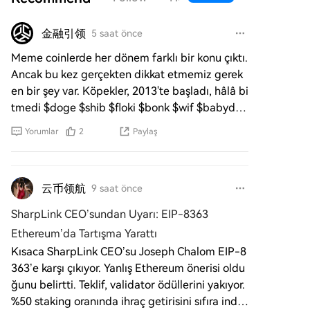
金融引领
5 saat önce
Meme coinlerde her dönem farklı bir konu çıktı.
Ancak bu kez gerçekten dikkat etmemiz gerek
en bir şey var. Köpekler, 2013'te başladı, hâlâ bi
tmedi $doge $shib $floki $bonk $wif $babydog
e $myro Kurbağa
Yorumlar
2
Paylaş
云币领航
9 saat önce
SharpLink CEO’sundan Uyarı: EIP-8363
Ethereum’da Tartışma Yarattı
Kısaca SharpLink CEO’su Joseph Chalom EIP-8
363’e karşı çıkıyor. Yanlış Ethereum önerisi oldu
ğunu belirtti. Teklif, validator ödüllerini yakıyor.
%50 staking oranında ihraç getirisini sıfıra indiri