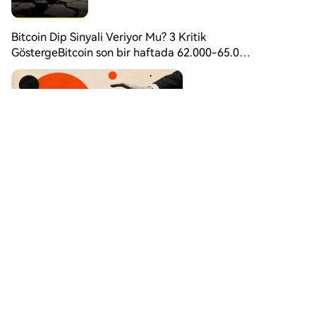
Bitcoin Dip Sinyali Veriyor Mu? 3 Kritik
GöstergeBitcoin son bir haftada 62.000-65.000
dolar aralığında sıkışık bir görünüm
sergiledi. Bitcoin için zincir üstü veriler olası bir
toparlanma ihtimalinin güçlendiğine işaret
ederken, uzun vadeli spot akışları satıcıların
piyasadaki etkisini tamamen kaybetmediğini
gösteriyor.
$
BTC
1
7
Paylaş
区块智造
Dün 09:00
$BEL 🆘 için * 🟢 0,10 üzerine yerleşti. Bu psikol
ojik seviye artık destek olmaya aday. * 🟢 Bollin
ger orta bandı 0,0991 → fiyat bunun üzerinde.
* 🟢 Üst Bollinger 0,1056 → ilk ciddi kısa vadeli
hedef bur