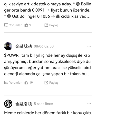
ojik seviye artık destek olmaya aday. * 🟢 Bollin
ger orta bandı 0,0991 → fiyat bunun üzerinde.
* 🟢 Üst Bollinger 0,1056 → ilk ciddi kısa vadeli
hedef bur
Yorumlar
9
Paylaş
金融脉动
08/06 02:50
$POWR . tam bir yıl içinde her ay düşüş ile kap
anış yapmış . bundan sonra yükselecek diye dü
şünüyorum . eğer yatırım aracı ise yükselir. bird
e enerji alanında çalışma yapan bir token bund
an dolayı bil
Yorumlar
19
Paylaş
金融引领
5 saat önce
Meme coinlerde her dönem farklı bir konu çıktı.