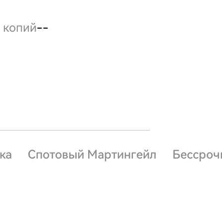
 копий
--
ка
Спотовый Мартингейл
Бессроч