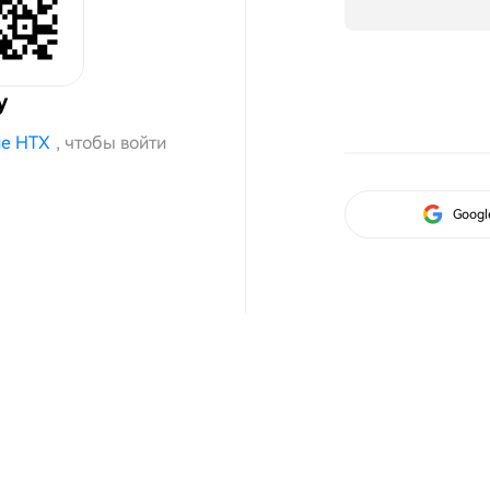
у
е HTX
, чтобы войти
Googl