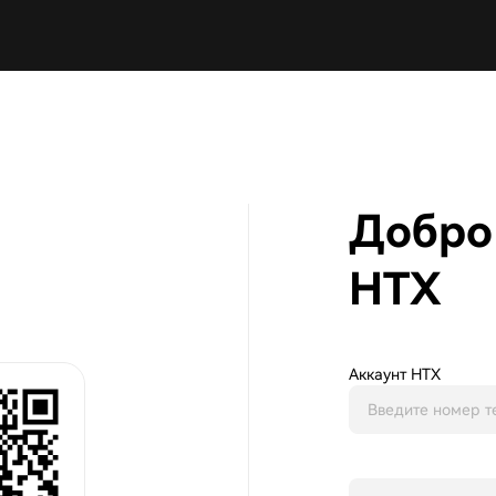
Добро
HTX
Аккаунт HTX