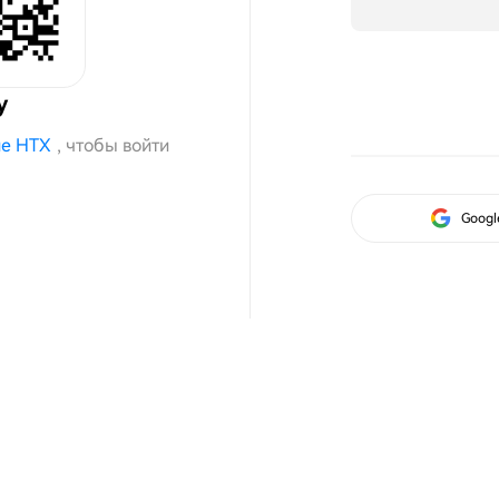
у
е HTX
, чтобы войти
Googl