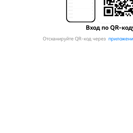
Вход по QR-код
Отсканируйте QR-код через
приложени