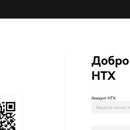
Добро
HTX
Аккаунт HTX