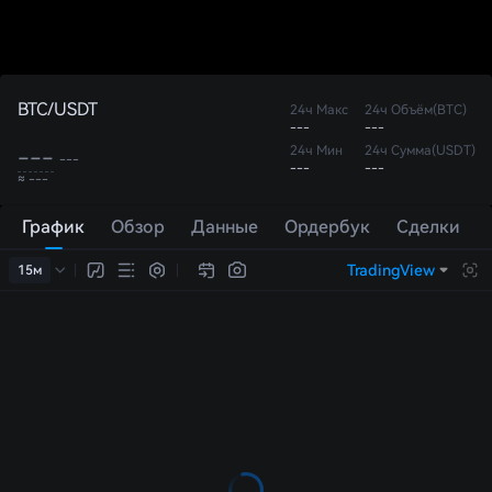
BTC/USDT
24ч Макс
24ч Объём(BTC)
---
---
24ч Мин
24ч Сумма(USDT)
---
---
---
---
≈ ---
График
Обзор
Данные
Ордербук
Сделки
TradingView
15м