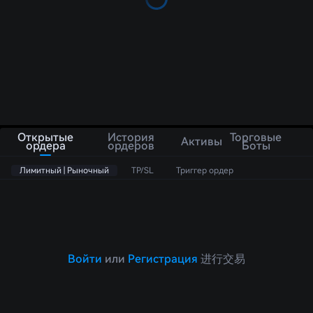
Открытые
История
Торговые
Активы
ордера
ордеров
Боты
Лимитный | Рыночный
TP/SL
Триггер ордер
Войти
или
Регистрация
进行交易