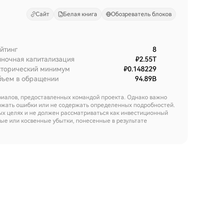
Сайт
Белая книга
Обозреватель блоков
йтинг
8
ночная капитализация
₽2.55T
торический минимум
₽0.148229
ъем в обращении
94.89B
риалов, предоставленных командой проекта. Однако важно
ержать ошибки или не содержать определенных подробностей.
х целях и не должен рассматриваться как инвестиционный
мые или косвенные убытки, понесенные в результате