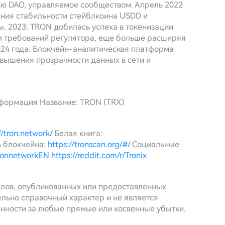
ю DAO, управляемое сообществом. Апрель 2022
ения стабильности стейблкоина USDD и
. 2023: TRON добилась успеха в токенизации
и требований регулятора, еще больше расширяя
24 года: Блокчейн-аналитическая платформа
вышения прозрачности данных в сети и
нформация Название: TRON (TRX)
//tron.network/
Белая книга:
 блокчейна:
https://tronscan.org/#/
Социальные
tronnetworkEN
https://reddit.com/r/Tronix
алов, опубликованных или предоставленных
льно справочный характер и не является
енности за любые прямые или косвенные убытки.