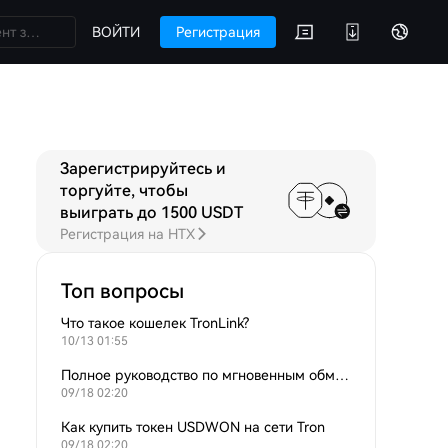
ВОЙТИ
Регистрация
Зарегистрируйтесь и
уждения
торгуйте, чтобы
выиграть до 1500 USDT
Регистрация на HTX
Топ вопросы
Что такое кошелек TronLink?
10/13 01:55
Полное руководство по мгновенным обменам LTC, BNB и TRX на USDT.
09/18 02:20
Как купить токен USDWON на сети Tron
09/18 02:20