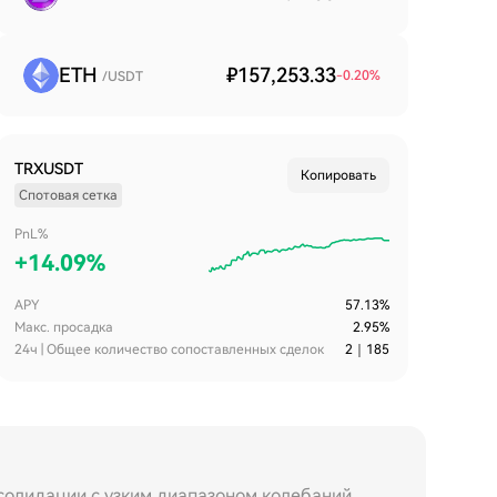
ETH
₽157,253.33
-0.20
%
/USDT
TRXUSDT
Копировать
Спотовая сетка
PnL%
+
14.09%
APY
57.13%
Макс. просадка
2.95%
24ч | Общее количество сопоставленных сделок
2
｜
185
солидации с узким диапазоном колебаний,