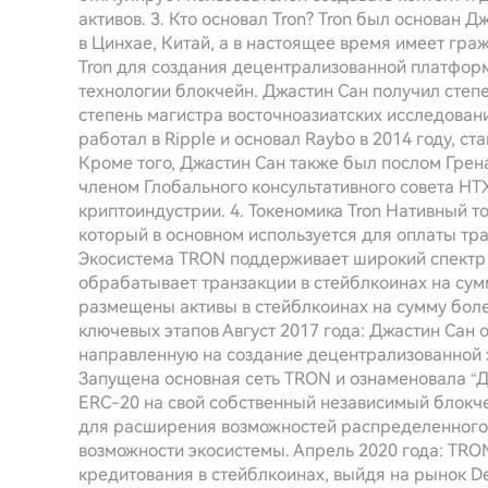
активов. 3. Кто основал Tron? Tron был основан
в Цинхае, Китай, а в настоящее время имеет граж
Tron для создания децентрализованной платфор
технологии блокчейн. Джастин Сан получил степе
степень магистра восточноазиатских исследовани
работал в Ripple и основал Raybo в 2014 году, с
Кроме того, Джастин Сан также был послом Грен
членом Глобального консультативного совета HTX 
криптоиндустрии. 4. Токеномика Tron Нативный т
который в основном используется для оплаты тра
Экосистема TRON поддерживает широкий спектр 
обрабатывает транзакции в стейблкоинах на сум
размещены активы в стейблкоинах на сумму боле
ключевых этапов Август 2017 года: Джастин Сан
направленную на создание децентрализованной э
Запущена основная сеть TRON и ознаменовала “Д
ERC-20 на свой собственный независимый блокче
для расширения возможностей распределенного
возможности экосистемы. Апрель 2020 года: TRO
кредитования в стейблкоинах, выйдя на рынок De