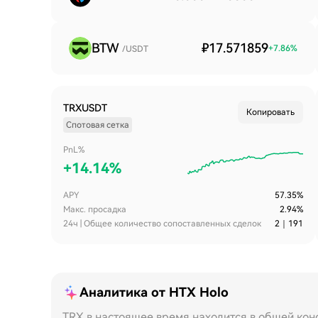
BTW
₽17.571859
+
7.86
%
/USDT
TRXUSDT
Копировать
Спотовая сетка
PnL%
+
14.14%
APY
57.35%
Макс. просадка
2.94%
24ч | Общее количество сопоставленных сделок
2
｜
191
Аналитика от HTX Holo
TRX в настоящее время находится в общей кон