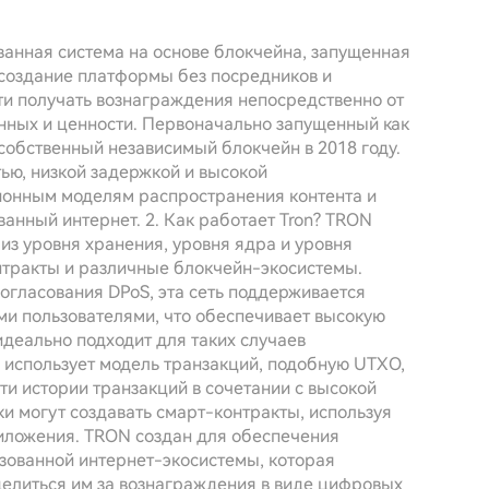
ованная система на основе блокчейна, запущенная
я создание платформы без посредников и
ти получать вознаграждения непосредственно от
нных и ценности. Первоначально запущенный как
собственный независимый блокчейн в 2018 году.
ью, низкой задержкой и высокой
ионным моделям распространения контента и
анный интернет. 2. Как работает Tron? TRON
из уровня хранения, уровня ядра и уровня
тракты и различные блокчейн-экосистемы.
гласования DPoS, эта сеть поддерживается
и пользователями, что обеспечивает высокую
идеально подходит для таких случаев
 использует модель транзакций, подобную UTXO,
и истории транзакций в сочетании с высокой
 могут создавать смарт-контракты, используя
риложения. TRON создан для обеспечения
ованной интернет-экосистемы, которая
 делиться им за вознаграждения в виде цифровых