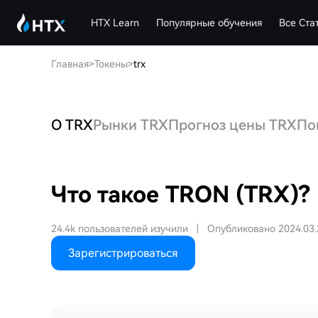
HTX Learn
Популярные обучения
Все Ста
Главная
>
Токены
>
trx
О TRX
Рынки TRX
Прогноз цены TRX
По
Что такое TRON (TRX)?
24.4k пользователей изучили
|
Опубликовано 2024.03.
Зарегистрироваться