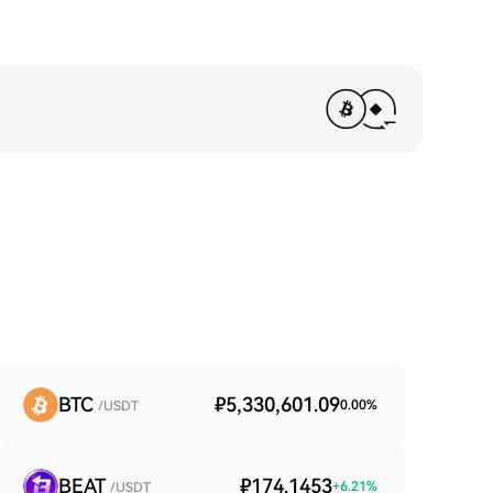
BTC
₽5,330,601.09
0.00
%
/USDT
BEAT
₽174.1453
+
6.21
%
/USDT