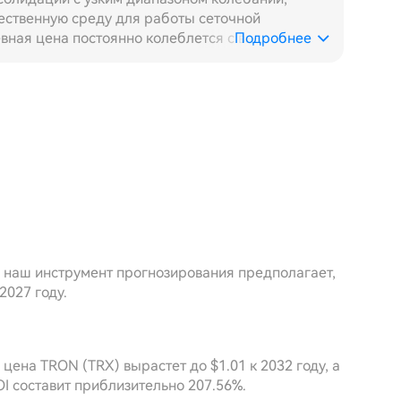
чественную среду для работы сеточной
евная цена постоянно колеблется с высокой
Подробнее
 объемы торгов распределены равномерно, ритм
етки высока. Хотя фиксированная сетка может
 этом диапазоне, динамическая сетка,
спринимать изменения волатильности и
повышает плотность сделок и дневную
е средств — преимущества очевидны.
т, что цена TRX за неделю прошла несколько
м диапазоне, дневные свечи демонстрируют
ом объемы торгов несколько раз резко
к норме — ритм очень выражен. Динамическая
ски расширяет шаг для фиксации более крупной
 наш инструмент прогнозирования предполагает,
ов своевременно сужает шаг для поддержания
2027 году.
доходность сетки значительно превышает
метрами. В сочетании с фундаментальными
е совокупного числа транзакций в сети TRON
величение запасов TRX эмитентами, торгуемыми
цена TRON (TRX) вырастет до $1.01 к 2032 году, а
тойчивую поддержку. Текущая сеточная
I составит приблизительно 207.56%.
ирует высокую эффективность, а адаптивные