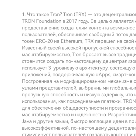
1. Что такое Tron? Tron (TRX) — это децентрализ
TRON Foundation в 2017 году. Ее целью являетс
предоставление создателям контента возможнос
пользователей, обеспечивая свободный поток да
токен ERC-20 на Ethereum, TRX перешел на свой 
Известный своей высокой пропускной способност
масштабируемостью, Tron бросает вызов традиц
стремится создать по-настоящему децентрализов
использует 3-уровневую архитектуру, состоящую 
приложений, поддерживающую dApps, смарт-кон
Построенная на модифицированном механизме со
узлами представителей, выбранными глобальным
пропускную способность и низкую задержку, что 
использования, как повседневные платежи. TRON
для обеспечения общедоступности и прозрачност
масштабируемостью и надежностью. Разработчики
Java и другие языки, быстро воплощая идеи в п
высокоэффективной, по-настоящему децентрализ
стимулирует пользователей создавать контент и