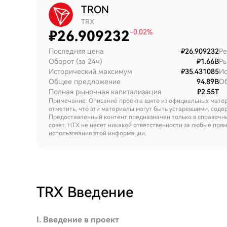
TRON
TRX
₽
26.909232
-0.02%
Последняя цена
₽26.909232
Ре
Оборот (за 24ч)
₽1.66B
Ры
Исторический максимум
₽35.431085
Ис
Общее предложение
94.89B
Об
Полная рыночная капитализация
₽2.55T
Примечание: Описание проекта взято из официальных мате
отметить, что эти материалы могут быть устаревшими, сод
Предоставленный контент предназначен только в справочны
совет. HTX не несет никакой ответственности за любые пря
использования этой информации.
TRX
Введение
I. Введение в проект