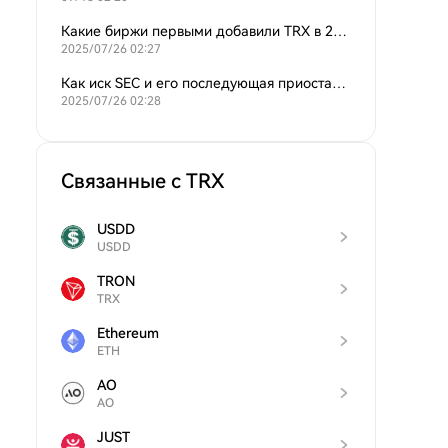
Какие биржи первыми добавили TRX в 2022 году, включая Binance.US и другие?
2025/07/26 02:27
Как иск SEC и его последующая приостановка/отзыв повлияли на структуру TRON?
2025/07/26 02:28
Связанные с TRX
USDD
USDD
TRON
TRX
Ethereum
ETH
AO
AO
JUST