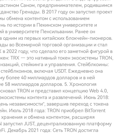
 Джастином Саном, предпринимателем, родившимся
данство Гренады. В 2017 году он запустил проект
мы обмена контентом с использованием
нь по истории в Пекинском университете и
й в университете Пенсильвании. Ранее он
тав одним из первых китайских блокчейн-пионеров.
ады во Всемирной торговой организации и стал
в 2022 году, что сделало его заметной фигурой в
окен: TRX — это нативный токен экосистемы TRON,
нзакций, стейкинга и управления. Стейблкоины:
стейблкоинов, включая USDT. Ежедневно она
му более 40 миллиардов долларов и в ней
е 58 миллиардов долларов. 5. Хронология
 основал TRON и представил концепцию Web 4.0,
косистемы контента и развлечений. Июнь 2018:
ень независимости”, завершив переход с токена
йн. Июль 2018 года: TRON приобрел BitTorrent
 хранения и обмена контентом, расширяя
N запустил JUST, децентрализованную платформу
Fi. Декабрь 2021 года: Сеть TRON достигла