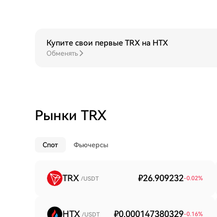
Купите свои первые TRX на HTX
Обменять
Рынки TRX
Спот
Фьючерсы
TRX
₽26.909232
-0.02
%
/USDT
HTX
₽0.000147380329
-0.16
%
/USDT