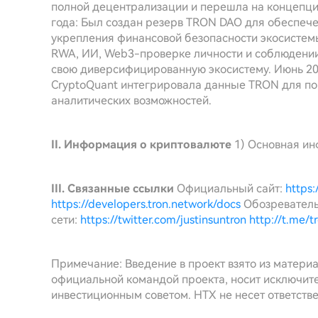
полной децентрализации и перешла на концепци
года: Был создан резерв TRON DAO для обеспеч
укрепления финансовой безопасности экосистемы
RWA, ИИ, Web3-проверке личности и соблюдени
свою диверсифицированную экосистему. Июнь 20
CryptoQuant интегрировала данные TRON для по
аналитических возможностей.
II. Информация о криптовалюте
1) Основная и
III. Связанные ссылки
Официальный сайт:
https:
https://developers.tron.network/docs
Обозреватель
сети:
https://twitter.com/justinsuntron
http://t.me/
Примечание: Введение в проект взято из матери
официальной командой проекта, носит исключите
инвестиционным советом. HTX не несет ответств