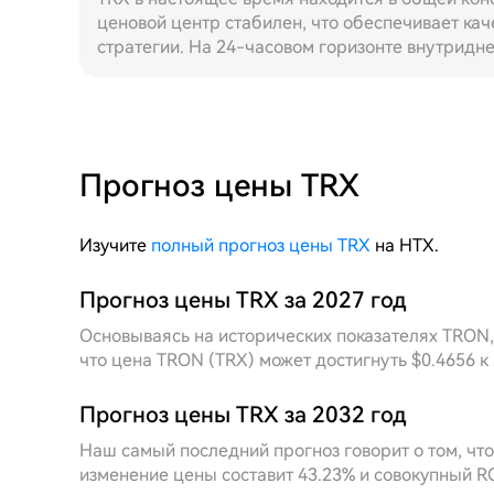
ценовой центр стабилен, что обеспечивает ка
стратегии. На 24-часовом горизонте внутридн
частотой в очень узком диапазоне, почасовые
колебаний регулярен, частота срабатывания с
стабильно захватывать двустороннюю разницу в
благодаря способности в реальном времени во
автоматически сужать шаг сетки, значительно 
Прогноз цены TRX
совокупную доходность при одинаковом объем
Ретроспектива за 7-дневный период показывае
полных циклов роста и падения в ограниченно
Изучите
полный прогноз цены TRX
на HTX.
типичный широкий диапазон колебаний, при эт
увеличивались, а затем быстро возвращались 
Прогноз цены TRX за 2027 год
сетка в фазе расширения объемов автоматиче
Основываясь на исторических показателях TRON,
прибыли от колебаний, а в фазе сжатия объем
что цена TRON (TRX) может достигнуть $0.4656 к 
частоты срабатывания. Совокупная недельная 
показатели стратегии с фиксированными пара
позитивными сигналами, такими как превышени
Прогноз цены TRX за 2032 год
отметки в 15 миллиардов и продолжающееся у
Наш самый последний прогноз говорит о том, что 
на NASDAQ, рыночный бычий настрой имеет ус
изменение цены составит 43.23% и совокупный RO
разметка в диапазоне консолидации демонстр