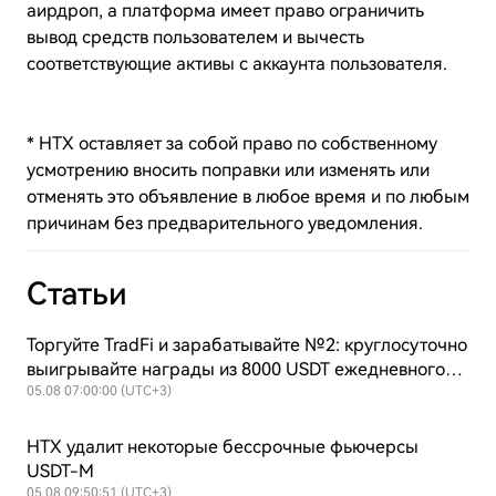
аирдроп, а платформа имеет право ограничить
вывод средств пользователем и вычесть
соответствующие активы с аккаунта пользователя.
* HTX оставляет за собой право по собственному
усмотрению вносить поправки или изменять или
отменять это объявление в любое время и по любым
причинам без предварительного уведомления.
Статьи
Торгуйте TradFi и зарабатывайте №2: круглосуточно
выигрывайте награды из 8000 USDT ежедневного
призового фонда + продолжающийся выкуп $HTX
05.08 07:00:00 (UTC+3)
для поддержания ценности!
HTX удалит некоторые бессрочные фьючерсы
USDT-M
05.08 09:50:51 (UTC+3)