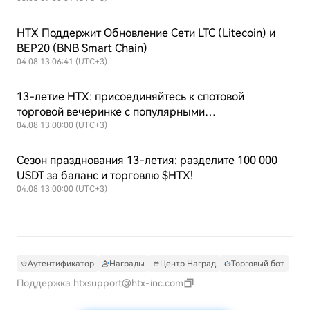
HTX Поддержит Обновление Сети LTC (Litecoin) и
BEP20 (BNB Smart Chain)
04.08 13:06:41 (UTC+3)
13-летие HTX: присоединяйтесь к спотовой
торговой вечеринке с популярными
криптовалютами и разделите $50 000
04.08 13:00:00 (UTC+3)
Сезон празднования 13-летия: разделите 100 000
USDT за баланс и торговлю $HTX!
04.08 13:00:00 (UTC+3)
Аутентификатор
Награды
Центр Наград
Торговый бот
Поддержка
htxsupport@htx-inc.com