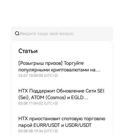
Статьи
[Розыгрыш призов] Торгуйте
популярными криптовалютами на
споте и участвуйте в розыгрыше —
24.07 10:00:00 (UTC+3)
100% выигрыш из призового фонда
$50 000
HTX Поддержит Обновление Сети SEI
(Sei), ATOM (Cosmos) и EGLD
(MultiversX)
03.08 11:04:02 (UTC+3)
HTX приостановит спотовую торговлю
парой EURR/USDT и USDR/USDT
03.08 08:19:34 (UTC+3)