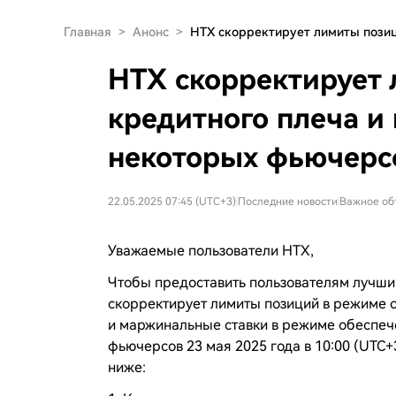
Главная
>
Анонс
>
HTX скорректирует лимиты пози
HTX скорректирует 
кредитного плеча и
некоторых фьючерс
22.05.2025 07:45 (UTC+3)
|
Последние новости
|
Важное об
Уважаемые пользователи HTX,
Чтобы предоставить пользователям лучший
скорректирует лимиты позиций в режиме о
и маржинальные ставки в режиме обеспеч
фьючерсов 23 мая 2025 года в 10:00 (UTC
ниже: