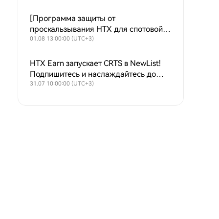
[Программа защиты от
проскальзывания HTX для спотовой
торговли - этап 4] $50 000 для
01.08 13:00:00 (UTC+3)
комфортной торговли на споте
HTX Earn запускает CRTS в NewList!
Подпишитесь и наслаждайтесь до
150% APY
31.07 10:00:00 (UTC+3)