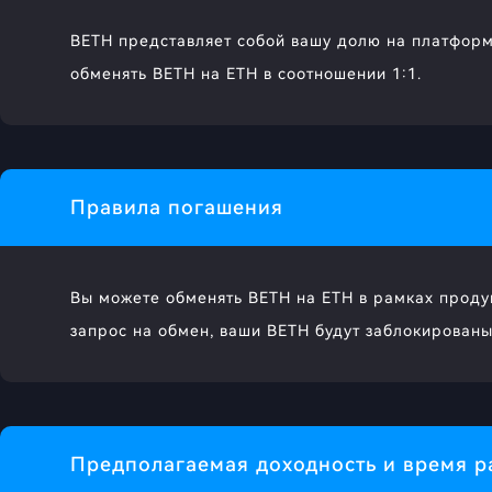
BETH представляет собой вашу долю на платформ
обменять BETH на ETH в соотношении 1:1.
Правила погашения
Вы можете обменять BETH на ETH в рамках продукт
запрос на обмен, ваши BETH будут заблокированы
Предполагаемая доходность и время 