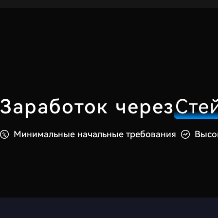
Заработок
через
Сте
Минимальные начальные требования
Высо