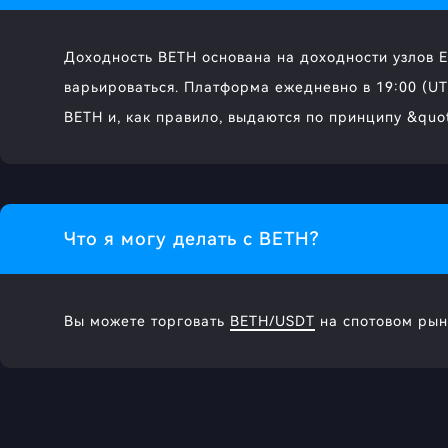
Доходность BETH основана на доходности узлов Et
варьироваться. Платформа ежедневно в 19:00 (U
BETH и, как правило, выдаются по принципу &quo
Что я могу делать с BETH?
Вы можете торговать
BETH/USDT
на спотовом рын